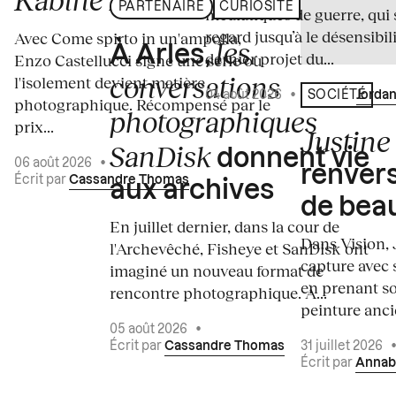
PARTENAIRE
CURIOSITÉ
médiatiques de guerre, qui 
regard jusqu’à le désensibili
Avec Come spirto in un'ampolla,
les
À Arles,
dernier projet du...
Enzo Castellucci signe une série où
conversations
l'isolement devient matière
04 août 2026
•
Écrit par
Jordan
SOCIÉTÉ
photographique. Récompensé par le
photographiques
prix...
Justine 
SanDisk
donnent vie
06 août 2026
•
renvers
Écrit par
Cassandre Thomas
aux archives
de bea
En juillet dernier, dans la cour de
Dans Vision, 
l'Archevêché, Fisheye et SanDisk ont
capture avec s
imaginé un nouveau format de
en prenant so
rencontre photographique. À...
peinture ancie
05 août 2026
•
Écrit par
Cassandre Thomas
31 juillet 2026
Écrit par
Annab