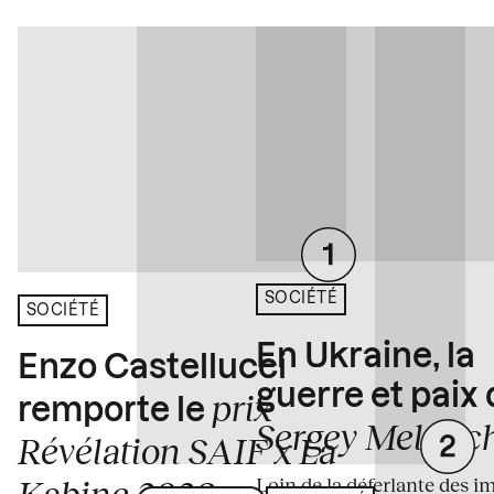
SOCIÉTÉ
SOCIÉTÉ
En Ukraine, la
Enzo Castellucci
guerre et paix
prix
remporte le
Sergey Melnitc
Révélation SAIF x La
Loin de la déferlante des i
Kabine 2026