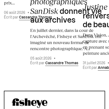
photographiques
prix...
Justine 
SanDisk
donnent vie
06 août 2026
•
renvers
Écrit par
Cassandre Thomas
aux archives
de bea
En juillet dernier, dans la cour de
Dans Vision, 
l'Archevêché, Fisheye et SanDisk ont
capture avec s
imaginé un nouveau format de
en prenant so
rencontre photographique. À...
peinture ancie
05 août 2026
•
Écrit par
Cassandre Thomas
31 juillet 2026
Écrit par
Annab