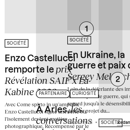
SOCIÉTÉ
SOCIÉTÉ
En Ukraine, la
Enzo Castellucci
guerre et paix
prix
remporte le
Sergey Melnitc
Révélation SAIF x La
Loin de la déferlante des i
Kabine 2026
PARTENAIRE
CURIOSITÉ
médiatiques de guerre, qui 
regard jusqu’à le désensibili
Avec Come spirto in un'ampolla,
les
À Arles,
dernier projet du...
Enzo Castellucci signe une série où
conversations
l'isolement devient matière
04 août 2026
•
Écrit par
Jordan
SOCIÉTÉ
photographique. Récompensé par le