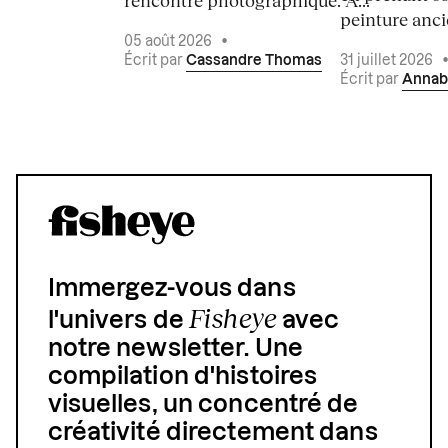
peinture ancie
05 août 2026
•
Écrit par
Cassandre Thomas
31 juillet 2026
Écrit par
Annab
Immergez-vous dans
Fisheye
l'univers de
avec
notre newsletter. Une
compilation d'histoires
visuelles, un concentré de
créativité directement dans