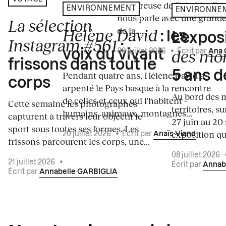
amoureuse de Rebekka De
ENVIRONNEMENT
ENVIRONNE
nous parle avec une grande
La sélection
de la...
Hélène David
: les
L’expos
Instagram #561
:
des mo
voix du vivant
09 juillet 2026
•
Écrit par
Ana 
frissons dans tout le
5 ans d
Pendant quatre ans, Hélène David a
corps
arpenté le Pays basque à la rencontre
Au bord des m
de celles et ceux qui l'habitent –
Cette semaine les photographes
territoires, s
humains, animaux, montagnes...
capturent à travers leur objectif le
27 juin au 20
sport sous toutes ses formes. Les
exposition qui
20 juillet 2026
•
Écrit par
Anaïs Viand
frissons parcourent les corps, une...
08 juillet 2026
21 juillet 2026
•
Écrit par
Annab
Écrit par
Annabelle GARBIGLIA