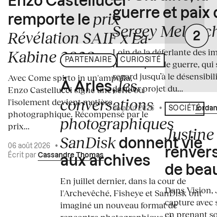
Enzo Castellucci
guerre et paix
prix
remporte le
Sergey Melnitc
Révélation SAIF x La
Loin de la déferlante des i
Kabine 2026
PARTENAIRE
CURIOSITÉ
médiatiques de guerre, qui 
regard jusqu’à le désensibili
Avec Come spirto in un'ampolla,
les
À Arles,
dernier projet du...
Enzo Castellucci signe une série où
conversations
l'isolement devient matière
04 août 2026
•
Écrit par
Jordan
SOCIÉTÉ
photographique. Récompensé par le
photographiques
prix...
Justine 
SanDisk
donnent vie
06 août 2026
•
renvers
Écrit par
Cassandre Thomas
aux archives
de bea
En juillet dernier, dans la cour de
Dans Vision, 
l'Archevêché, Fisheye et SanDisk ont
capture avec s
imaginé un nouveau format de
en prenant so
rencontre photographique. À...