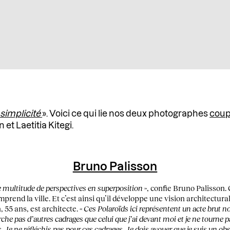
e
simplicité
». Voici ce qui lie nos deux photographes
coup
et Laetitia Kitegi.
Bruno Palisson
e multitude de perspectives en superposition
», confie Bruno Palisson.
rend la ville. Et c’est ainsi qu’il développe une vision architectural
55 ans, est architecte. «
Ces Polaroïds ici représentent un acte brut
rche pas d’autres cadrages que celui que j’ai devant moi et je ne tourne p
 Je ne réfléchis pas pour ces cadrages. Je dois avouer que je suis un obs