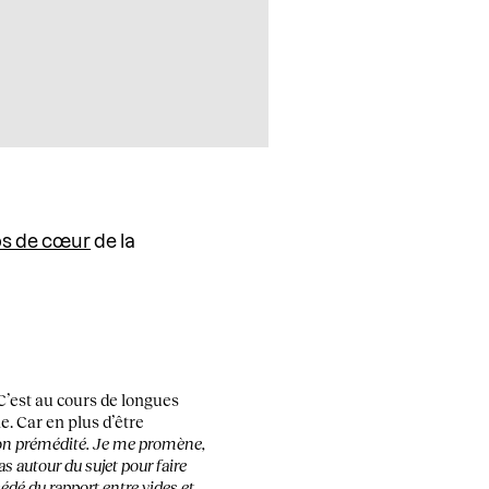
s de cœur
de la
 C’est au cours de longues
e. Car en plus d’être
 non prémédité. Je me promène,
as autour du sujet pour faire
édé du rapport entre vides et