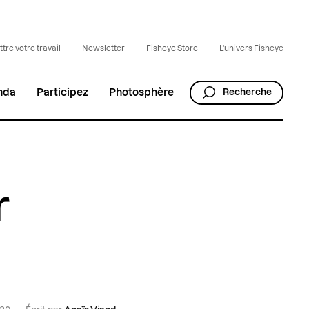
tre votre travail
Newsletter
Fisheye Store
L'univers Fisheye
nda
Participez
Photosphère
Recherche
r