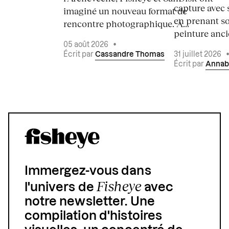
capture avec s
imaginé un nouveau format de
en prenant so
rencontre photographique. À...
peinture ancie
05 août 2026
•
Écrit par
Cassandre Thomas
31 juillet 2026
Écrit par
Annab
Immergez-vous dans
Fisheye
l'univers de
avec
notre newsletter. Une
compilation d'histoires