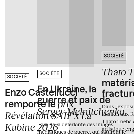
SOCIÉTÉ
Thato 
SOCIÉTÉ
SOCIÉTÉ
matéria
En Ukraine, la
Enzo Castellucci
fractur
guerre et paix de
prix
remporte le
Dans l'expos
Sergey Melnitchenko
Révélation SAIF x La
Lucifer, aux 
Thato Toeba 
Loin de la déferlante des images
Kabine 2026
artistique en
médiatiques de guerre, qui saturent le