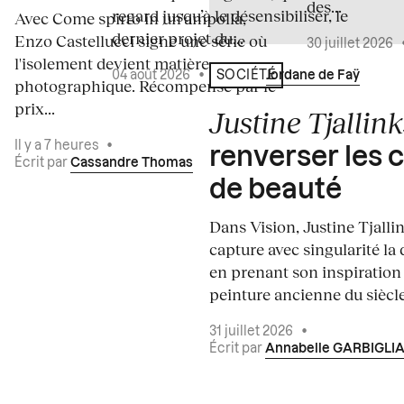
des...
regard jusqu’à le désensibiliser, le
Avec Come spirto in un'ampolla,
dernier projet du...
Enzo Castellucci signe une série où
30 juillet 2026
l'isolement devient matière
04 août 2026
•
Écrit par
Jordane de Faÿ
SOCIÉTÉ
photographique. Récompensé par le
prix...
Justine Tjallink
Il y a 7 heures
•
renverser les 
Écrit par
Cassandre Thomas
de beauté
Dans Vision, Justine Tjalli
capture avec singularité la 
en prenant son inspiration
peinture ancienne du siècle.
31 juillet 2026
•
Écrit par
Annabelle GARBIGLI