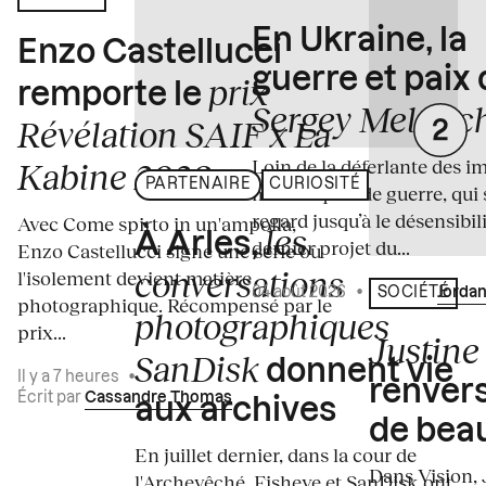
En Ukraine, la
Enzo Castellucci
guerre et paix
prix
remporte le
Sergey Melnitc
Révélation SAIF x La
Loin de la déferlante des i
Kabine 2026
PARTENAIRE
CURIOSITÉ
médiatiques de guerre, qui 
regard jusqu’à le désensibili
Avec Come spirto in un'ampolla,
les
À Arles,
dernier projet du...
Enzo Castellucci signe une série où
conversations
l'isolement devient matière
04 août 2026
•
Écrit par
Jordan
SOCIÉTÉ
photographique. Récompensé par le
photographiques
prix...
Justine 
SanDisk
donnent vie
Il y a 7 heures
•
renvers
Écrit par
Cassandre Thomas
aux archives
de bea
En juillet dernier, dans la cour de
Dans Vision, 
l'Archevêché, Fisheye et SanDisk ont