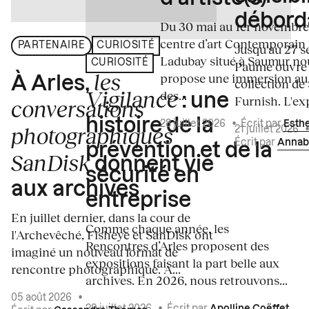
débord
Du 30 mai au 1er novembre
centre d’art Contemporain
PARTENAIRE
CURIOSITÉ
Jusqu'au 27 s
Ladubay situé à Saumur no
CURIOSITÉ
Paume ouvre s
les
propose une immersion au
À Arles,
collection de
Vigilance
des...
: une
Furnish. L'exp
conversations
histoire de la
28 juillet 2026
•
Écrit par
Esth
photographiques
21 juillet 2026
Écrit par
Annab
prévention et de la
SanDisk
donnent vie
sécurité en
aux archives
entreprise
En juillet dernier, dans la cour de
Comme chaque année, les
l'Archevêché, Fisheye et SanDisk ont
Rencontres d’Arles proposent des
imaginé un nouveau format de
expositions faisant la part belle aux
rencontre photographique. À...
archives. En 2026, nous retrouvons...
05 août 2026
•
29 juillet 2026
•
Écrit par
Apolline Coëffet