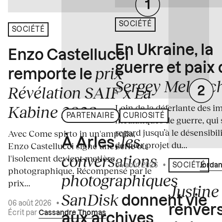
SOCIÉTÉ
SOCIÉTÉ
En Ukraine, la
Enzo Castellucci
guerre et paix
prix
remporte le
Sergey Melnitc
Révélation SAIF x La
Loin de la déferlante des i
Kabine 2026
PARTENAIRE
CURIOSITÉ
médiatiques de guerre, qui 
regard jusqu’à le désensibili
Avec Come spirto in un'ampolla,
les
À Arles,
dernier projet du...
Enzo Castellucci signe une série où
conversations
l'isolement devient matière
04 août 2026
•
Écrit par
Jordan
SOCIÉTÉ
photographique. Récompensé par le
photographiques
prix...
Justine 
SanDisk
donnent vie
06 août 2026
•
renvers
Écrit par
Cassandre Thomas
aux archives