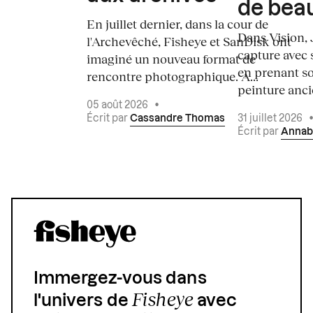
de bea
En juillet dernier, dans la cour de
Dans Vision, 
l'Archevêché, Fisheye et SanDisk ont
capture avec s
imaginé un nouveau format de
en prenant so
rencontre photographique. À...
peinture ancie
05 août 2026
•
Écrit par
Cassandre Thomas
31 juillet 2026
Écrit par
Annab
Immergez-vous dans
Fisheye
l'univers de
avec