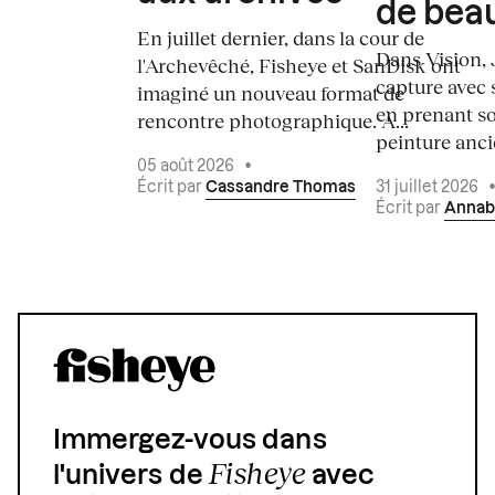
de bea
En juillet dernier, dans la cour de
Dans Vision, 
l'Archevêché, Fisheye et SanDisk ont
capture avec s
imaginé un nouveau format de
en prenant so
rencontre photographique. À...
peinture ancie
05 août 2026
•
Écrit par
Cassandre Thomas
31 juillet 2026
Écrit par
Annab
Immergez-vous dans
Fisheye
l'univers de
avec