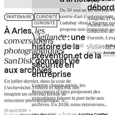
débord
Du 30 mai au 1er novembre
centre d’art Contemporain
PARTENAIRE
CURIOSITÉ
Jusqu'au 27 s
Ladubay situé à Saumur no
CURIOSITÉ
Paume ouvre s
les
propose une immersion au
À Arles,
collection de
Vigilance
des...
: une
Furnish. L'exp
conversations
histoire de la
28 juillet 2026
•
Écrit par
Esth
photographiques
21 juillet 2026
Écrit par
Annab
prévention et de la
SanDisk
donnent vie
sécurité en
aux archives
entreprise
En juillet dernier, dans la cour de
Comme chaque année, les
l'Archevêché, Fisheye et SanDisk ont
Rencontres d’Arles proposent des
imaginé un nouveau format de
expositions faisant la part belle aux
rencontre photographique. À...
archives. En 2026, nous retrouvons...
05 août 2026
•
29 juillet 2026
•
Écrit par
Apolline Coëffet