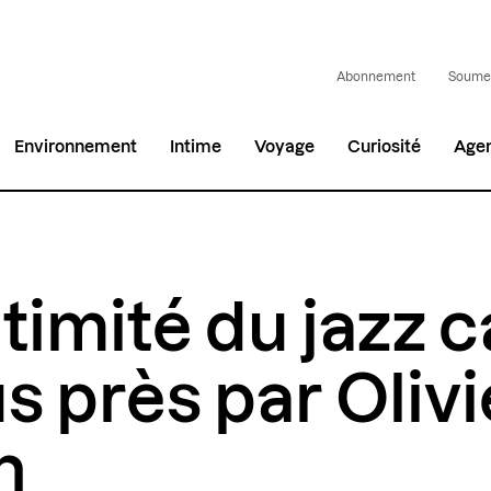
Abonnement
Soumet
Environnement
Intime
Voyage
Curiosité
Age
ntimité du jazz 
s près par Olivi
n