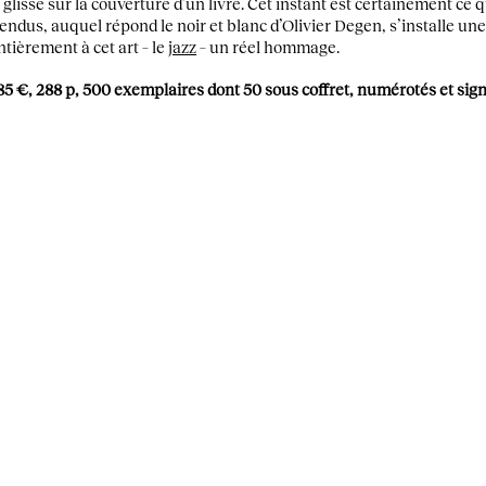
glisse sur la couverture d’un livre. Cet instant est certainement ce 
endus, auquel répond le noir et blanc d’Olivier Degen, s’installe une
ntièrement à cet art – le
jazz
– un réel hommage.
 85 €, 288 p, 500 exemplaires dont 50 sous coffret, numérotés et sign