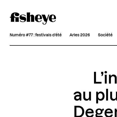
Numéro #77 : festivals d’été
Arles 2026
Société
L’i
au plu
Dege