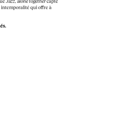
que
Jazz, alone together
capte
 intemporalité qui offre à
és.