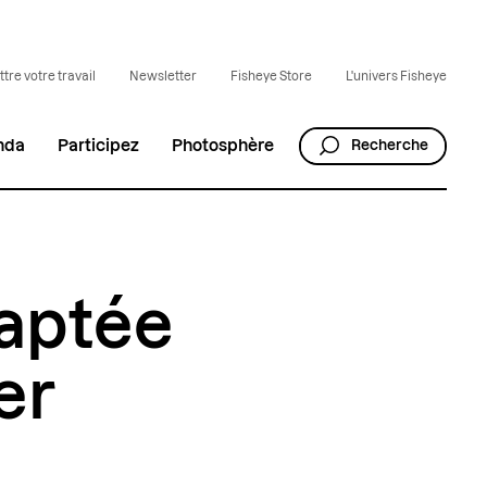
tre votre travail
Newsletter
Fisheye Store
L'univers Fisheye
nda
Participez
Photosphère
Recherche
captée
er