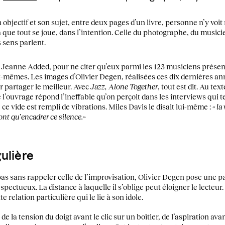
n objectif et son sujet, entre deux pages d’un livre, personne n’y voit 
 que tout se joue, dans l’intention. Celle du photographe, du musicien
s sens parlent.
 Jeanne Added, pour ne citer qu’eux parmi les 123 musiciens présen
ux-mêmes. Les images d’Olivier Degen, réalisées ces dix dernières an
ir partager le meilleur. Avec
Jazz, Alone Together
, tout est dit. Au te
’ouvrage répond l’ineffable qu’on perçoit dans les interviews qui t
ce vide est rempli de vibrations. Miles Davis le disait lui-même : «
la
font qu’encadrer ce silence.»
gulière
pas sans rappeler celle de l’improvisation, Olivier Degen pose une par
pectueux. La distance à laquelle il s’oblige peut éloigner le lecteur. 
 relation particulière qui le lie à son idole.
 de la tension du doigt avant le clic sur un boîtier, de l’aspiration ava