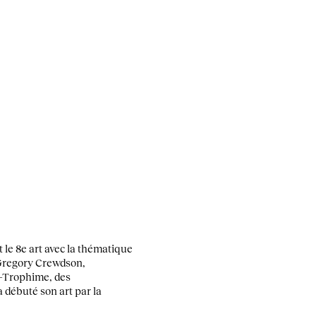
t le 8e art avec la thématique
 Gregory Crewdson,
t-Trophime, des
 débuté son art par la