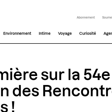
Abonnement
Soumet
Environnement
Intime
Voyage
Curiosité
Age
ière sur la 54e
on des Rencont
s !