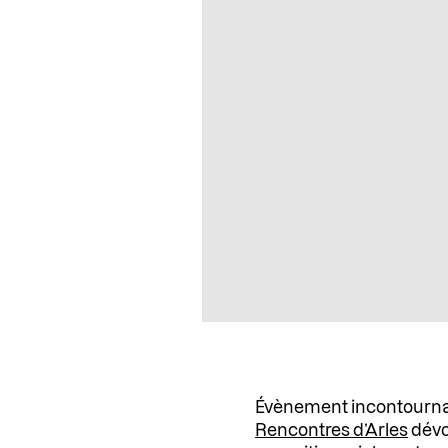
Évènement incontournabl
Rencontres d’Arles
dévo