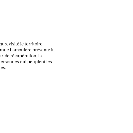
t revisité le
territoire
anne Lamoulère présente la
ux de récupération, la
 personnes qui peuplent les
les.