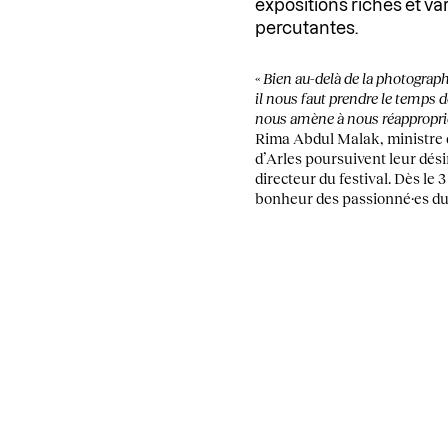
expositions riches et v
percutantes.
«
Bien au-delà de la photograph
il nous faut prendre le temps d
nous amène à nous réapproprie
Rima Abdul Malak, ministre de
d’Arles poursuivent leur dési
directeur du festival. Dès le 
bonheur des passionné·es d