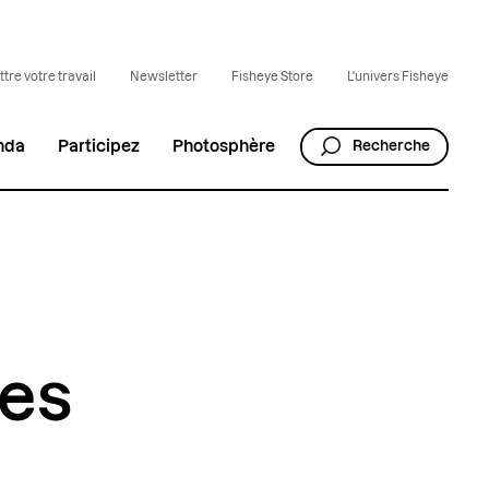
tre votre travail
Newsletter
Fisheye Store
L'univers Fisheye
nda
Participez
Photosphère
Recherche
res