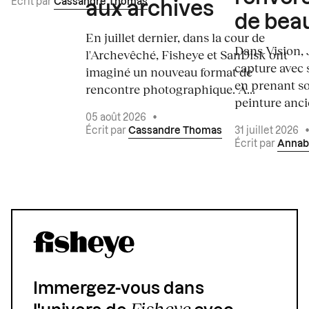
Écrit par
Cassandre Thomas
aux archives
de bea
En juillet dernier, dans la cour de
Dans Vision, 
l'Archevêché, Fisheye et SanDisk ont
capture avec s
imaginé un nouveau format de
en prenant so
rencontre photographique. À...
peinture ancie
05 août 2026
•
Écrit par
Cassandre Thomas
31 juillet 2026
Écrit par
Annab
Immergez-vous dans
Fisheye