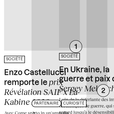
SOCIÉTÉ
SOCIÉTÉ
En Ukraine, la
Enzo Castellucci
guerre et paix
prix
remporte le
Sergey Melnitc
Révélation SAIF x La
Loin de la déferlante des i
Kabine 2026
PARTENAIRE
CURIOSITÉ
médiatiques de guerre, qui 
regard jusqu’à le désensibili
Avec Come spirto in un'ampolla,