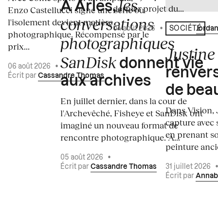
les
À Arles,
dernier projet du...
Enzo Castellucci signe une série où
conversations
l'isolement devient matière
04 août 2026
•
Écrit par
Jordan
SOCIÉTÉ
photographique. Récompensé par le
photographiques
prix...
Justine 
SanDisk
donnent vie
06 août 2026
•
renvers
Écrit par
Cassandre Thomas
aux archives
de bea
En juillet dernier, dans la cour de
Dans Vision, 
l'Archevêché, Fisheye et SanDisk ont
capture avec s
imaginé un nouveau format de
en prenant so
rencontre photographique. À...
peinture ancie
05 août 2026
•
Écrit par
Cassandre Thomas
31 juillet 2026
Écrit par
Annab