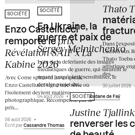
Thato 
SOCIÉTÉ
SOCIÉTÉ
matéria
En Ukraine, la
Enzo Castellucci
fractur
guerre et paix de
prix
remporte le
Dans l'expos
Sergey Melnitchenko
Révélation SAIF x La
Lucifer, aux 
Thato Toeba 
Loin de la déferlante des images
Kabine 2026
artistique en
médiatiques de guerre, qui saturent le
des...
regard jusqu’à le désensibiliser, le
Avec Come spirto in un'ampolla,
dernier projet du...
Enzo Castellucci signe une série où
30 juillet 2026
l'isolement devient matière
04 août 2026
•
Écrit par
Jordane de Faÿ
SOCIÉTÉ
photographique. Récompensé par le
prix...
Justine Tjallink
06 août 2026
•
renverser les 
Écrit par
Cassandre Thomas