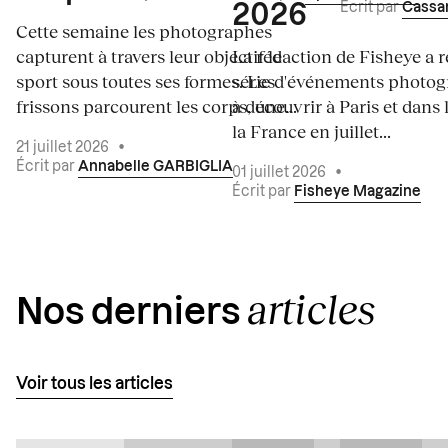
Écrit par
Cassa
2026
Cette semaine les photographes
capturent à travers leur objectif le
La rédaction de Fisheye a r
sport sous toutes ses formes. Les
série d'événements photo
frissons parcourent les corps, une...
à découvrir à Paris et dans 
la France en juillet...
21 juillet 2026
•
Écrit par
Annabelle GARBIGLIA
01 juillet 2026
•
Écrit par
Fisheye Magazine
articles
Nos derniers
Voir tous les articles