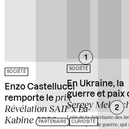
SOCIÉTÉ
SOCIÉTÉ
En Ukraine, la
Enzo Castellucci
guerre et paix
prix
remporte le
Sergey Melnitc
Révélation SAIF x La
Loin de la déferlante des i
Kabine 2026
PARTENAIRE
CURIOSITÉ
médiatiques de guerre, qui 