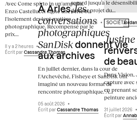
regard jusqu’à le désensibili
Avec Come spirto in un'ampolla,
les
À Arles,
dernier projet du...
Enzo Castellucci signe une série où
conversations
l'isolement devient matière
04 août 2026
•
Écrit par
Jordan
SOCIÉTÉ
photographique. Récompensé par le
photographiques
prix...
Justine 
SanDisk
donnent vie
Il y a 2 heures
•
renvers
Écrit par
Cassandre Thomas
aux archives
de bea
En juillet dernier, dans la cour de
Dans Vision, 
l'Archevêché, Fisheye et SanDisk ont
capture avec s
imaginé un nouveau format de
en prenant so
rencontre photographique. À...
peinture ancie
05 août 2026
•
Écrit par
Cassandre Thomas
31 juillet 2026
Écrit par
Annab