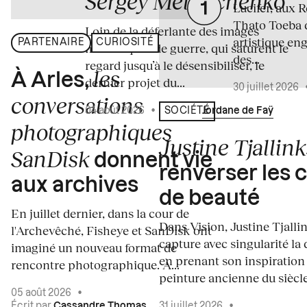
Sergey Melnitchenko
Lucifer, aux 
Thato Toeba 
Loin de la déferlante des images
artistique en
PARTENAIRE
CURIOSITÉ
médiatiques de guerre, qui saturent le
des...
regard jusqu’à le désensibiliser, le
les
À Arles,
dernier projet du...
30 juillet 2026
conversations
04 août 2026
•
Écrit par
Jordane de Faÿ
SOCIÉTÉ
photographiques
Justine Tjallink
SanDisk
donnent vie
renverser les 
aux archives
de beauté
En juillet dernier, dans la cour de
Dans Vision, Justine Tjalli
l'Archevêché, Fisheye et SanDisk ont
capture avec singularité la 
imaginé un nouveau format de
en prenant son inspiration
rencontre photographique. À...
peinture ancienne du siècle.
05 août 2026
•
Écrit par
Cassandre Thomas
31 juillet 2026
•