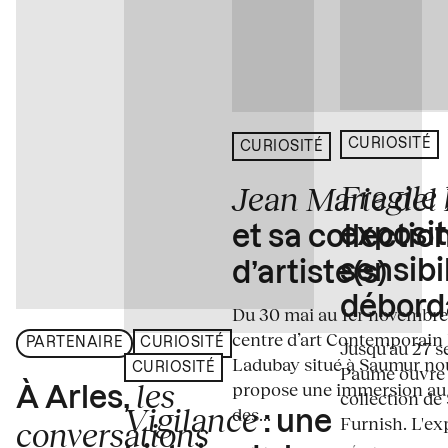
CURIOSITÉ
CURIOSITÉ
Fragile
Jean Marie del
exposit
et sa collectio
sensibi
d’artiste(s)
débord
Du 30 mai au 1er novembre
centre d’art Contemporain
PARTENAIRE
CURIOSITÉ
Jusqu'au 27 s
Ladubay situé à Saumur no
CURIOSITÉ
Paume ouvre s
les
propose une immersion au
À Arles,
collection de
Vigilance
des...
: une
Furnish. L'exp
conversations