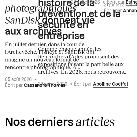
histoire de la
28 juillet 2026
•
Écrit par
Esth
photographiques
21 juillet 2026
Écrit par
Annab
prévention et de la
SanDisk
donnent vie
sécurité en
aux archives
entreprise
En juillet dernier, dans la cour de
Comme chaque année, les
l'Archevêché, Fisheye et SanDisk ont
Rencontres d’Arles proposent des
imaginé un nouveau format de
expositions faisant la part belle aux
rencontre photographique. À...
archives. En 2026, nous retrouvons...
05 août 2026
•
29 juillet 2026
•
Écrit par
Apolline Coëffet
Écrit par
Cassandre Thomas
articles
Nos derniers