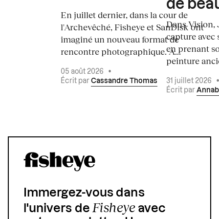
de bea
En juillet dernier, dans la cour de
Dans Vision, 
l'Archevêché, Fisheye et SanDisk ont
capture avec s
imaginé un nouveau format de
en prenant so
rencontre photographique. À...
peinture ancie
05 août 2026
•
Écrit par
Cassandre Thomas
31 juillet 2026
Écrit par
Annab
Immergez-vous dans
Fisheye
l'univers de
avec