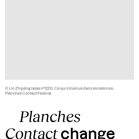
© Lin Zhipeng (alias n°223), Ce qui s’insinue dans les silences,
Planches Contact Festival.
Planches
Contact
change