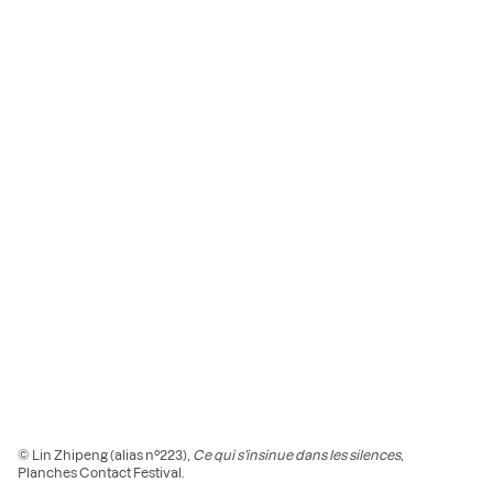
© Lin Zhipeng (alias n°223),
Ce qui s’insinue dans les silences
,
Planches Contact Festival.