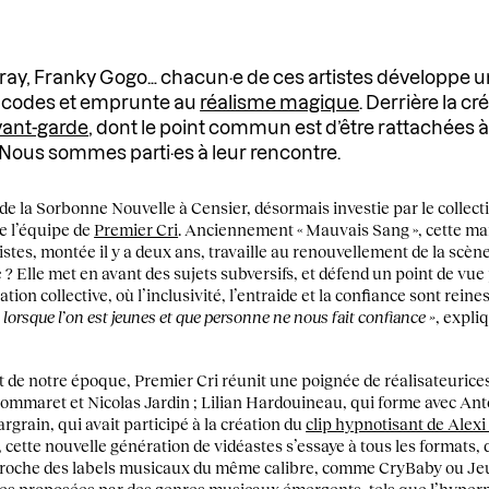
ay, Franky Gogo… chacun·e de ces artistes développe u
les codes et emprunte au
réalisme magique
. Derrière la c
vant-garde
, dont le point commun est d’être rattachées à
. Nous sommes parti·es à leur rencontre.
 de la Sorbonne Nouvelle à Censier, désormais investie par le collect
e l’équipe de
Premier Cri
. Anciennement « Mauvais Sang », cette ma
rtistes, montée il y a deux ans, travaille au renouvellement de la scène
 ? Elle met en avant des sujets subversifs, et défend un point de vue
tion collective, où l’inclusivité, l’entraide et la confiance sont reine
« lorsque l’on est jeunes et que personne ne nous fait confiance »
, expl
t de notre époque, Premier Cri réunit une poignée de réalisateurice
ommaret et Nicolas Jardin ; Lilian Hardouineau, qui forme avec Ant
rgrain, qui avait participé à la création du
clip hypnotisant de Alexi
cette nouvelle génération de vidéastes s’essaye à tous les formats, de
roche des labels musicaux du même calibre, comme CryBaby ou Jeune