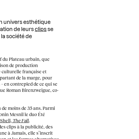
n univers esthétique
réation de leurs
clips
se
 la société de
if du Plateau urbain, que
ison de production
 culturelle française et
 partant de la marge, pour
s – en contrepied de ce qui se
ique Roman Birenzweigue, co-
s de moins de 35 ans. Parmi
onin Mesnil le duo Été
 Shell,
The Fall
.
s clips à la publicité, des
 à Jamais, elle s’inscrit