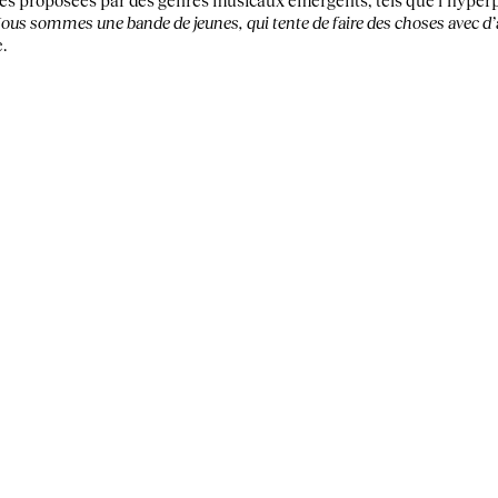
s proposées par des genres musicaux émergents, tels que l’hyperpo
Nous sommes une bande de jeunes, qui tente de faire des choses avec d’
.