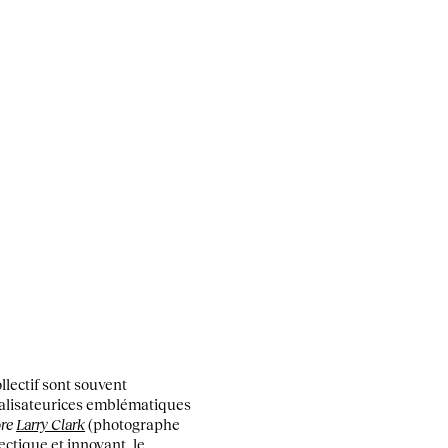
lectif sont souvent
éalisateurices emblématiques
ore
Larry Clark
(photographe
ectique et innovant, le