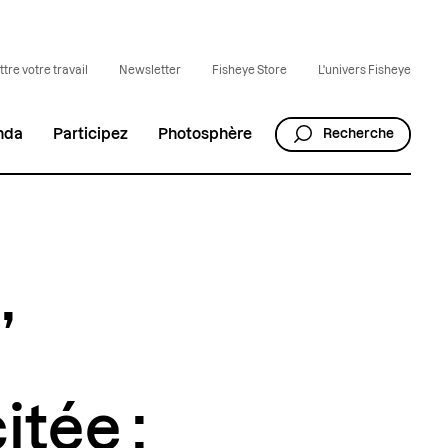
tre votre travail
Newsletter
Fisheye Store
L'univers Fisheye
nda
Participez
Photosphère
Recherche
,
tée :