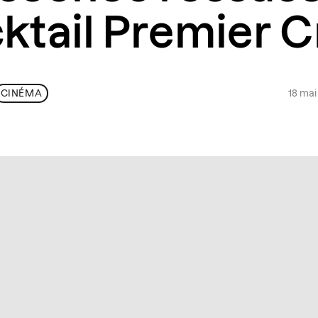
cktail Premier C
18 ma
CINÉMA