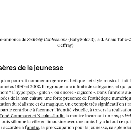
nde-annonce de
SadBaby Confessions
(BabySolo33) ; à d. Anaïs Tohé
Geffray)
sères de la jeunesse
u’on pourrait nommer un genre esthétique – et style musical – fait 
années 1990 et 2000. Il regroupe une infinité de catégories, et qui 
nom ? L’hyperpop, « glitch », ou encore « digicore ». Dans l’univers aud
codes de la
teen culture
, une forte présence de l’esthétique numériq
ion du réalisme et du magique. Un exemple très significatif en Fra
artie contribué à façonner l’identité visuelle, à travers la réalisation
s Tohé-Commaret et Nicolas Jardin
la montre incarnant un
« ange déch
 puis sillonne la ville en limousine avec une amie. Il y a là tout ce qu
r accordée à l’
amitié
, la préoccupation pour la jeunesse, sa splende