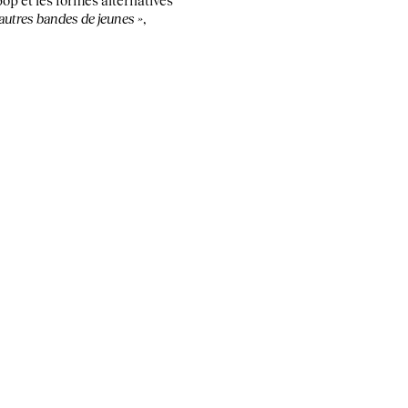
p et les formes alternatives
autres bandes de jeunes »
,