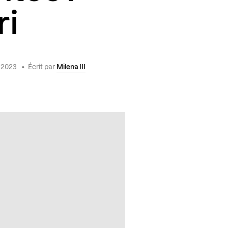
ri
i 2023
•
Écrit par
Milena III