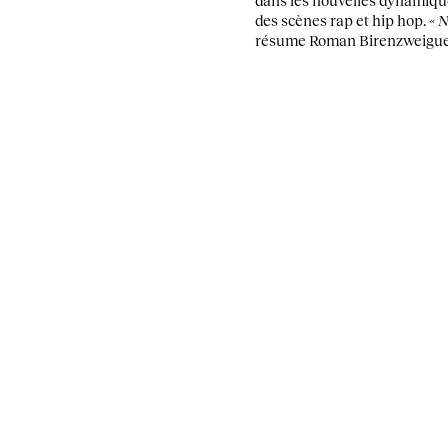
dans les nouvelles dynamique
des scènes rap et hip hop.
« 
résume Roman Birenzweigue