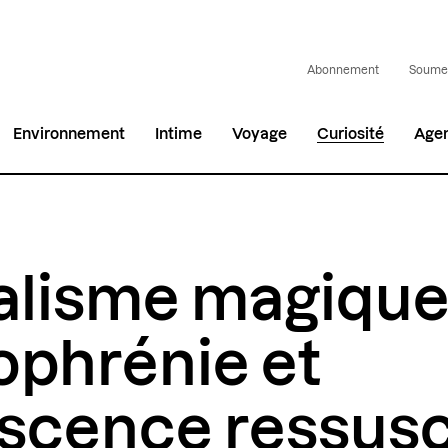
Abonnement
Soumet
Environnement
Intime
Voyage
Curiosité
Age
alisme magique
ophrénie et
scence ressusci