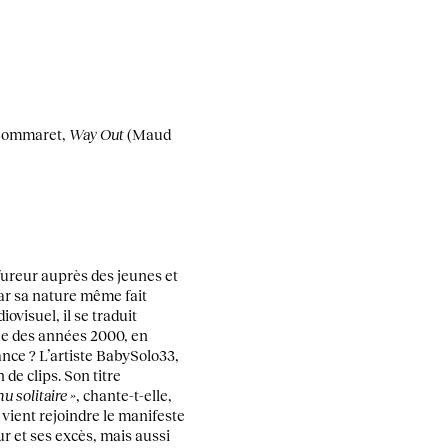
-Commaret,
Way Out
(Maud
fureur auprès des jeunes et
par sa nature même fait
iovisuel, il se traduit
ue des années 2000, en
nce ? L’artiste BabySolo33,
 de clips. Son titre
u solitaire »
, chante-t-elle,
i vient rejoindre le manifeste
ur et ses excès, mais aussi