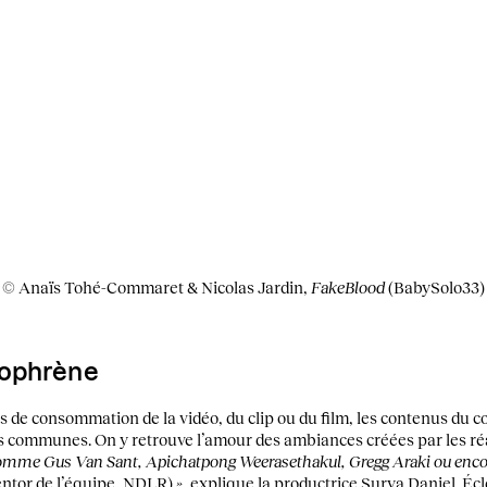
© Anaïs Tohé-Commaret & Nicolas Jardin,
FakeBlood
(BabySolo33)
zophrène
e consommation de la vidéo, du clip ou du film, les contenus du col
es communes. On y retrouve l’amour des ambiances créées par les r
omme Gus Van Sant, Apichatpong Weerasethakul, Gregg Araki ou enc
entor de l’équipe, NDLR)
»
, explique la productrice Surya Daniel. Écl