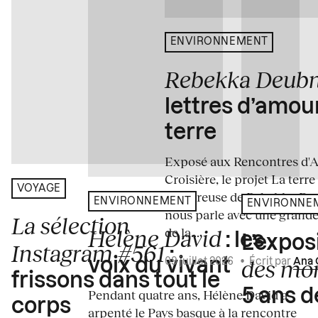
ENVIRONNEMENT
Rebekka Deub
lettres d’amou
terre
Exposé aux Rencontres d'Arl
Croisière, le projet La terre
VOYAGE
amoureuse de Rebekka De
ENVIRONNEMENT
ENVIRONNE
nous parle avec une grande
La sélection
de la...
Hélène David
: les
L’expos
Instagram #561
:
des mo
voix du vivant
09 juillet 2026
•
Écrit par
Ana 
frissons dans tout le
5 ans d
Pendant quatre ans, Hélène David a
corps
arpenté le Pays basque à la rencontre