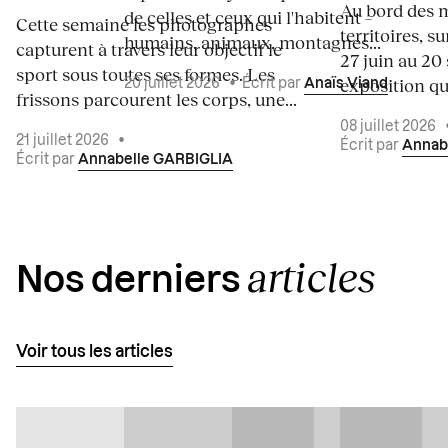
Au bord des m
de celles et ceux qui l'habitent –
Cette semaine les photographes
territoires, s
humains, animaux, montagnes...
capturent à travers leur objectif le
27 juin au 20
sport sous toutes ses formes. Les
exposition qui
20 juillet 2026
•
Écrit par
Anaïs Viand
frissons parcourent les corps, une...
08 juillet 2026
21 juillet 2026
•
Écrit par
Annab
Écrit par
Annabelle GARBIGLIA
articles
Nos derniers
Voir tous les articles