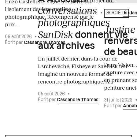
dernier projet du...
Enzo Castellucci signe une série où
conversations
l'isolement devient matière
04 août 2026
•
Écrit par
Jordan
SOCIÉTÉ
photographique. Récompensé par le
photographiques
prix...
Justine 
SanDisk
donnent vie
06 août 2026
•
renvers
Écrit par
Cassandre Thomas
aux archives
de bea
En juillet dernier, dans la cour de
Dans Vision, 
l'Archevêché, Fisheye et SanDisk ont
capture avec s
imaginé un nouveau format de
en prenant so
rencontre photographique. À...
peinture ancie
05 août 2026
•
Écrit par
Cassandre Thomas
31 juillet 2026
Écrit par
Annab