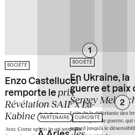
SOCIÉTÉ
SOCIÉTÉ
En Ukraine, la
Enzo Castellucci
guerre et paix
prix
remporte le
Sergey Melnitc
Révélation SAIF x La
Loin de la déferlante des i
Kabine 2026
PARTENAIRE
CURIOSITÉ
médiatiques de guerre, qui 
regard jusqu’à le désensibili
Avec Come spirto in un'ampolla,
les
À Arles,