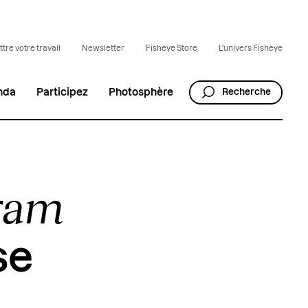
tre votre travail
Newsletter
Fisheye Store
L'univers Fisheye
nda
Participez
Photosphère
Recherche
gram
se