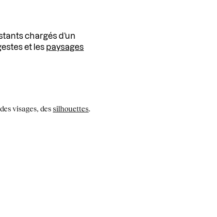
nstants chargés d’un
gestes et les
paysages
 des visages, des
silhouettes
.