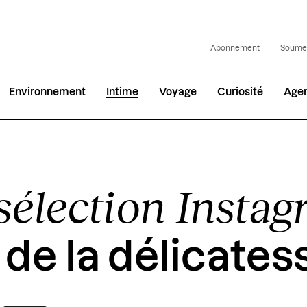
Abonnement
Soumet
Environnement
Intime
Voyage
Curiosité
Age
sélection Insta
: de la délicates