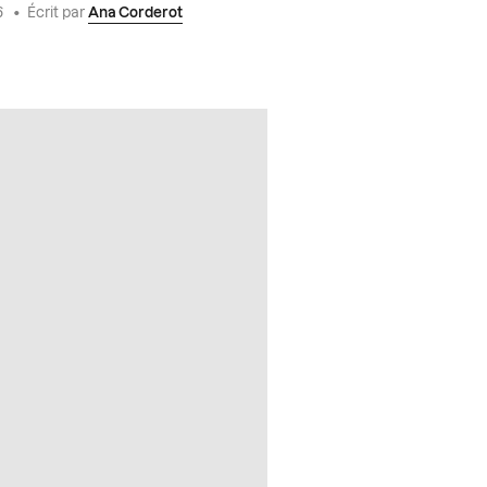
6
•
Écrit par
Ana Corderot