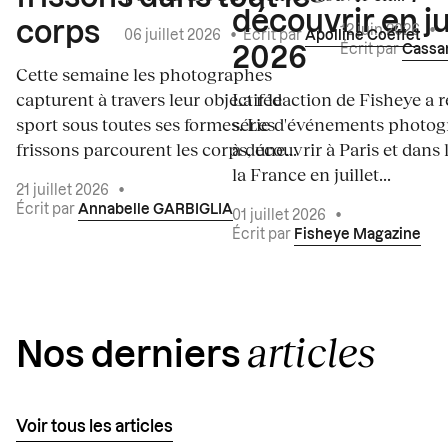
découvrir en ju
corps
12 juin 2026
•
06 juillet 2026
•
Écrit par
Apolline Coëffet
Écrit par
Cassa
2026
Cette semaine les photographes
capturent à travers leur objectif le
La rédaction de Fisheye a r
sport sous toutes ses formes. Les
série d'événements photo
frissons parcourent les corps, une...
à découvrir à Paris et dans 
la France en juillet...
21 juillet 2026
•
Écrit par
Annabelle GARBIGLIA
01 juillet 2026
•
Écrit par
Fisheye Magazine
articles
Nos derniers
Voir tous les articles