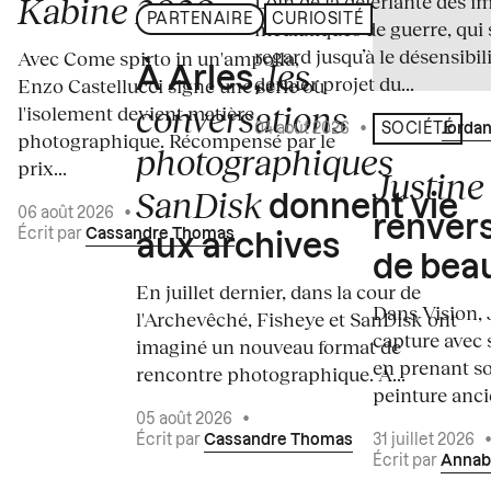
Loin de la déferlante des i
Kabine 2026
PARTENAIRE
CURIOSITÉ
médiatiques de guerre, qui 
regard jusqu’à le désensibili
Avec Come spirto in un'ampolla,
les
À Arles,
dernier projet du...
Enzo Castellucci signe une série où
conversations
l'isolement devient matière
04 août 2026
•
Écrit par
Jordan
SOCIÉTÉ
photographique. Récompensé par le
photographiques
prix...
Justine 
SanDisk
donnent vie
06 août 2026
•
renvers
Écrit par
Cassandre Thomas
aux archives
de bea
En juillet dernier, dans la cour de
Dans Vision, 
l'Archevêché, Fisheye et SanDisk ont
capture avec s
imaginé un nouveau format de
en prenant so
rencontre photographique. À...
peinture ancie
05 août 2026
•
Écrit par
Cassandre Thomas
31 juillet 2026
Écrit par
Annab