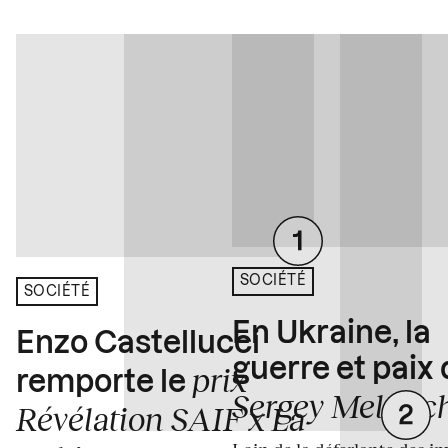
SOCIÉTÉ
SOCIÉTÉ
En Ukraine, la
Enzo Castellucci
guerre et paix
prix
remporte le
Sergey Melnitc
Révélation SAIF x La