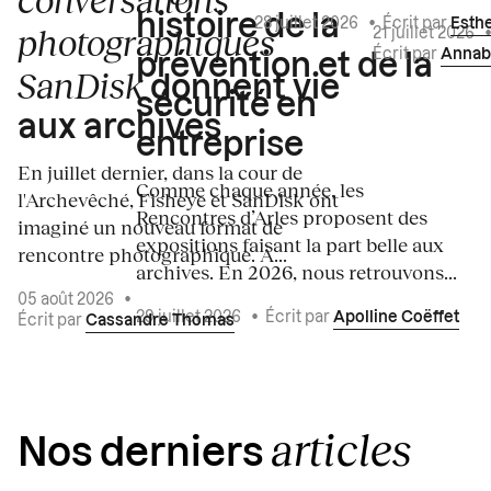
histoire de la
28 juillet 2026
•
Écrit par
Esth
photographiques
21 juillet 2026
Écrit par
Annab
prévention et de la
SanDisk
donnent vie
sécurité en
aux archives
entreprise
En juillet dernier, dans la cour de
Comme chaque année, les
l'Archevêché, Fisheye et SanDisk ont
Rencontres d’Arles proposent des
imaginé un nouveau format de
expositions faisant la part belle aux
rencontre photographique. À...
archives. En 2026, nous retrouvons...
05 août 2026
•
29 juillet 2026
•
Écrit par
Apolline Coëffet
Écrit par
Cassandre Thomas
articles
Nos derniers