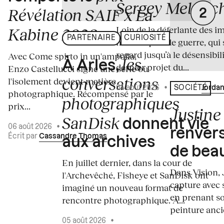
Sergey Melnitc
Révélation SAIF x La
Loin de la déferlante des i
Kabine 2026
PARTENAIRE
CURIOSITÉ
médiatiques de guerre, qui 
regard jusqu’à le désensibili
Avec Come spirto in un'ampolla,
les
À Arles,
dernier projet du...
Enzo Castellucci signe une série où
conversations
l'isolement devient matière
04 août 2026
•
Écrit par
Jordan
SOCIÉTÉ
photographique. Récompensé par le
photographiques
prix...
Justine 
SanDisk
donnent vie
06 août 2026
•
renvers
Écrit par
Cassandre Thomas
aux archives
de bea
En juillet dernier, dans la cour de
Dans Vision, 
l'Archevêché, Fisheye et SanDisk ont
capture avec s
imaginé un nouveau format de
en prenant so
rencontre photographique. À...
peinture ancie
05 août 2026
•