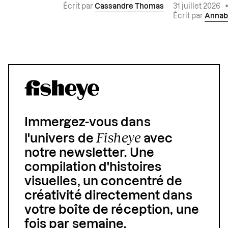
Écrit par
Cassandre Thomas
31 juillet 2026
Écrit par
Annab
Immergez-vous dans
Fisheye
l'univers de
avec
notre newsletter. Une
compilation d'histoires
visuelles, un concentré de
créativité directement dans
votre boîte de réception, une
fois par semaine.