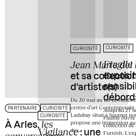
CURIOSITÉ
CURIOSITÉ
Fragile
Jean Marie del
exposit
et sa collectio
sensibi
d’artiste(s)
débord
Du 30 mai au 1er novembre
centre d’art Contemporain
PARTENAIRE
CURIOSITÉ
Jusqu'au 27 s
Ladubay situé à Saumur no
CURIOSITÉ
Paume ouvre s
les
propose une immersion au
À Arles,
collection de
Vigilance
des...
: une
Furnish. L'exp
conversations