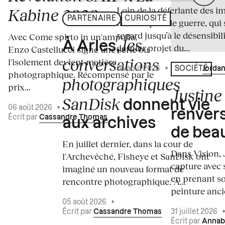
Loin de la déferlante des i
Kabine 2026
PARTENAIRE
CURIOSITÉ
médiatiques de guerre, qui 
regard jusqu’à le désensibili
Avec Come spirto in un'ampolla,
les
À Arles,
dernier projet du...
Enzo Castellucci signe une série où
conversations
l'isolement devient matière
04 août 2026
•
Écrit par
Jordan
SOCIÉTÉ
photographique. Récompensé par le
photographiques
prix...
Justine 
SanDisk
donnent vie
06 août 2026
•
renvers
Écrit par
Cassandre Thomas
aux archives
de bea
En juillet dernier, dans la cour de
Dans Vision, 
l'Archevêché, Fisheye et SanDisk ont
capture avec s
imaginé un nouveau format de
en prenant so
rencontre photographique. À...
peinture ancie
05 août 2026
•
Écrit par
Cassandre Thomas
31 juillet 2026
Écrit par
Annab