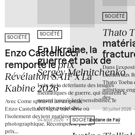
SOCIÉTÉ
Thato 
SOCIÉTÉ
SOCIÉTÉ
matéria
En Ukraine, la
Enzo Castellucci
fractur
guerre et paix de
prix
remporte le
Dans l'expos
Sergey Melnitchenko
Révélation SAIF x La
Lucifer, aux 
Thato Toeba 
Loin de la déferlante des images
Kabine 2026
artistique en
médiatiques de guerre, qui saturent le
des...
regard jusqu’à le désensibiliser, le
Avec Come spirto in un'ampolla,
dernier projet du...
Enzo Castellucci signe une série où
30 juillet 2026
l'isolement devient matière
04 août 2026
•
Écrit par
Jordane de Faÿ
SOCIÉTÉ
photographique. Récompensé par le
prix...