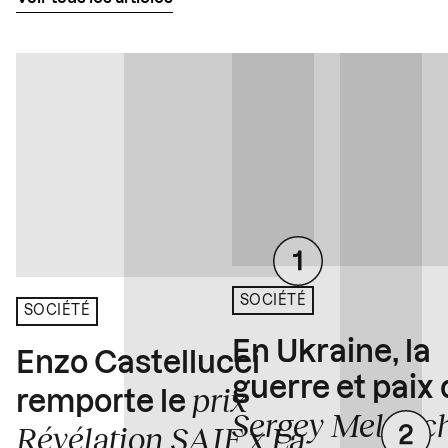
SOCIÉTÉ
SOCIÉTÉ
En Ukraine, la
Enzo Castellucci
guerre et paix
prix
remporte le
Sergey Melnitc
Révélation SAIF x La