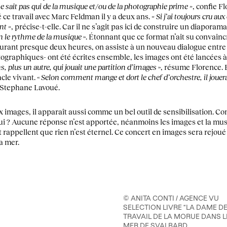
ne sait pas qui de la musique et/ou de la photographie prime »
, confie F
 ce travail avec Marc Feldman il y a deux ans.
« Si j’ai toujours cru au
nt »
, précise-t-elle. Car il ne s’agit pas ici de construire un diaporama
n le rythme de la musique
». Étonnant que ce format n’ait su convain
Durant presque deux heures, on assiste à un nouveau dialogue entre 
tographiques- ont été écrites ensemble, les images ont été lancées à
s, plus un autre, qui jouait une partition d’images
», résume Florence. E
cle vivant. «
Selon comment mange et dort le chef d’orchestre, il jouer
e Stephane Lavoué.
x images, il apparaît aussi comme un bel outil de sensibilisation. 
ui ? Aucune réponse n’est apportée, néanmoins les images et la mu
rappellent que rien n’est éternel. Ce concert en images sera rejoué l
a mer.
© ANITA CONTI / AGENCE VU
SELECTION LIVRE “LA DAME DE
TRAVAIL DE LA MORUE DANS L
MER DE SVALBARD