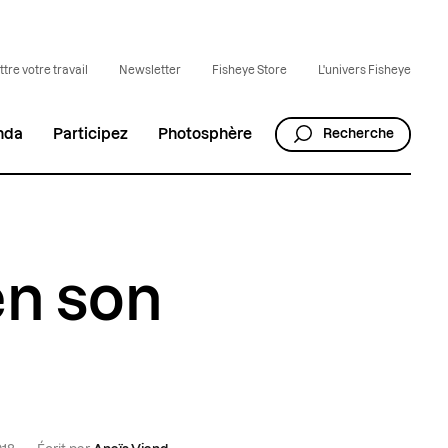
tre votre travail
Newsletter
Fisheye Store
L'univers Fisheye
nda
Participez
Photosphère
Recherche
en son