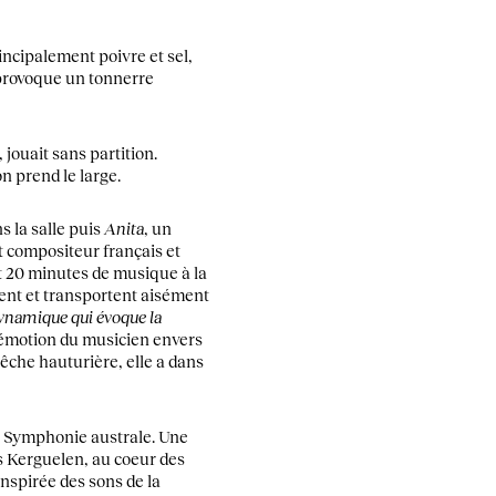
incipalement poivre et sel,
 provoque un tonnerre
 jouait sans partition.
n prend le large.
 la salle puis
Anita
, un
 compositeur français et
t 20 minutes de musique à la
cent et transportent aisément
 dynamique qui évoque la
l’émotion du musicien envers
êche hauturière, elle a dans
 sa Symphonie australe. Une
es Kerguelen, au coeur des
nspirée des sons de la