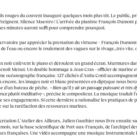
ls rouges du couvent inauguré quelques mois plus tôt. Le public, pr
’éteignent. Silence Maestro ! L’arrivée du pianiste François Dumont
es minutes auront suffi pour comprendre pourquoi.
servatoire par apprécier la prestation du virtuose – François Dumont,
 de l’eau ou encore le roulement des vagues sur le rivage…très vite, o
n noir enlèvent le piano et déroulent un grand écran. Murmures dans
oît Menut. Un double hommage à Jean Cras – officier de marine et
mme océanographe française. 127 clichés d’Anita Conti accompagnen
Là encore, les images noir et blanc présentées en diptyque nous ber
ne d’un bateau de pêche. «
Bien qu’il y ait un passage puissant et très
ence plutôt méditative
», précise le compositeur. La musique traduit 
 ses engagements. Si cette dernière a rationalisé les pratiques de p
te sur la raréfaction des ressources marines.
 création L’Atelier des Ailleurs, Julien Gauthier nous livre ensuite
 mois, sur la base scientifique de Port-aux-Français, de l’archipel d
ques françaises. Une vidéo accompagne une musique instrumentale i