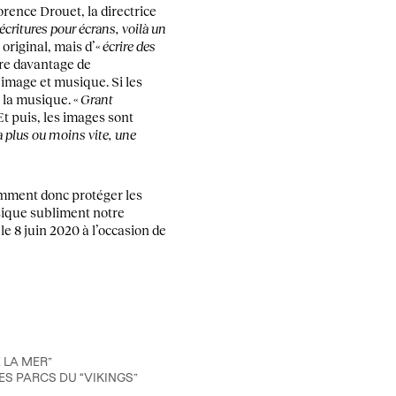
lorence Drouet, la directrice
x écritures pour écrans, voilà un
 original, mais d’«
écrire des
cre davantage de
image et musique. Si les
 la musique. «
Grant
t puis, les images sont
a plus ou moins vite, une
Comment donc protéger les
sique subliment notre
e 8 juin 2020 à l’occasion de
 LA MER”
ES PARCS DU “VIKINGS”