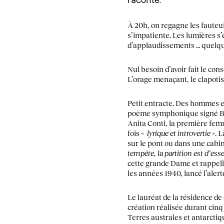
raconte.
À 20h, on regagne les fauteui
s’impatiente. Les lumières s
d’applaudissements … quelqu
Nul besoin d’avoir fait le con
L’orage menaçant, le clapotis
Petit entracte. Des hommes e
poème symphonique signé Ben
Anita Conti, la première fe
fois
« lyrique et introvertie »
. 
sur le pont ou dans une cabi
tempête, la partition est d’ess
cette grande Dame et rappelle
les années 1940, lancé l’aler
Le lauréat de la résidence de
création réalisée durant cinq
Terres australes et antarcti