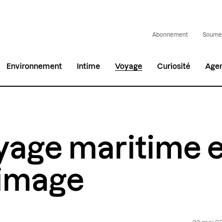
Abonnement
Soumet
Environnement
Intime
Voyage
Curiosité
Age
yage maritime 
 image