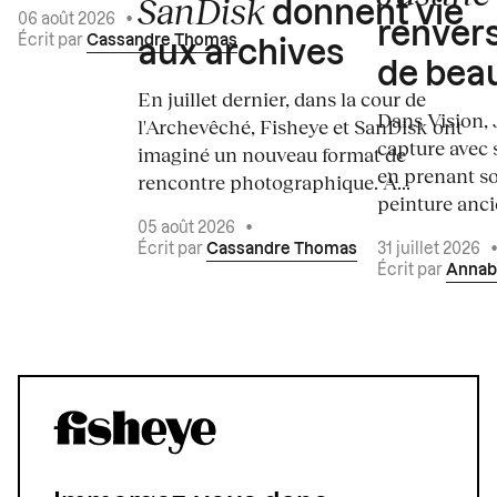
SanDisk
donnent vie
06 août 2026
•
renvers
Écrit par
Cassandre Thomas
aux archives
de bea
En juillet dernier, dans la cour de
Dans Vision, 
l'Archevêché, Fisheye et SanDisk ont
capture avec s
imaginé un nouveau format de
en prenant so
rencontre photographique. À...
peinture ancie
05 août 2026
•
Écrit par
Cassandre Thomas
31 juillet 2026
Écrit par
Annab