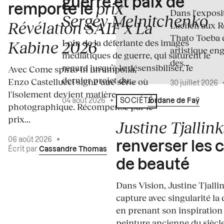
guerre et paix de
prix
remporte le
Dans l'expos
Sergey Melnitchenko
Révélation SAIF x La
Lucifer, aux 
Thato Toeba 
Loin de la déferlante des images
Kabine 2026
artistique en
médiatiques de guerre, qui saturent le
des...
regard jusqu’à le désensibiliser, le
Avec Come spirto in un'ampolla,
dernier projet du...
Enzo Castellucci signe une série où
30 juillet 2026
l'isolement devient matière
04 août 2026
•
Écrit par
Jordane de Faÿ
SOCIÉTÉ
photographique. Récompensé par le
prix...
Justine Tjallink
06 août 2026
•
renverser les 
Écrit par
Cassandre Thomas
de beauté
Dans Vision, Justine Tjalli
capture avec singularité la 
en prenant son inspiration
peinture ancienne du siècle.