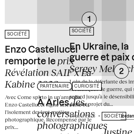
SOCIÉTÉ
SOCIÉTÉ
En Ukraine, la
Enzo Castellucci
guerre et paix
prix
remporte le
Sergey Melnitc
Révélation SAIF x La
Loin de la déferlante des i
Kabine 2026
PARTENAIRE
CURIOSITÉ
médiatiques de guerre, qui 
regard jusqu’à le désensibili
Avec Come spirto in un'ampolla,
les
À Arles,
dernier projet du...
Enzo Castellucci signe une série où
conversations
l'isolement devient matière
04 août 2026
•
Écrit par
Jordan
SOCIÉTÉ
photographique. Récompensé par le
photographiques
prix...
Justine 