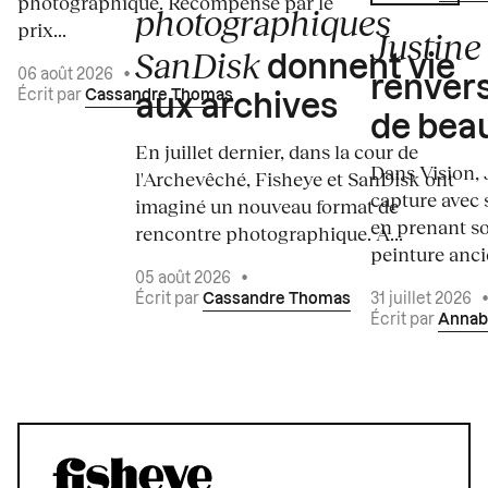
photographique. Récompensé par le
photographiques
prix...
Justine 
SanDisk
donnent vie
06 août 2026
•
renvers
Écrit par
Cassandre Thomas
aux archives
de bea
En juillet dernier, dans la cour de
Dans Vision, 
l'Archevêché, Fisheye et SanDisk ont
capture avec s
imaginé un nouveau format de
en prenant so
rencontre photographique. À...
peinture ancie
05 août 2026
•
Écrit par
Cassandre Thomas
31 juillet 2026
Écrit par
Annab