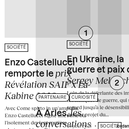
SOCIÉTÉ
SOCIÉTÉ
En Ukraine, la
Enzo Castellucci
guerre et paix
prix
remporte le
Sergey Melnitc
Révélation SAIF x La
Loin de la déferlante des i
Kabine 2026
PARTENAIRE
CURIOSITÉ
médiatiques de guerre, qui 
regard jusqu’à le désensibili
Avec Come spirto in un'ampolla,
les
À Arles,
dernier projet du...
Enzo Castellucci signe une série où
conversations
l'isolement devient matière
04 août 2026
•
Écrit par
Jordan
SOCIÉTÉ