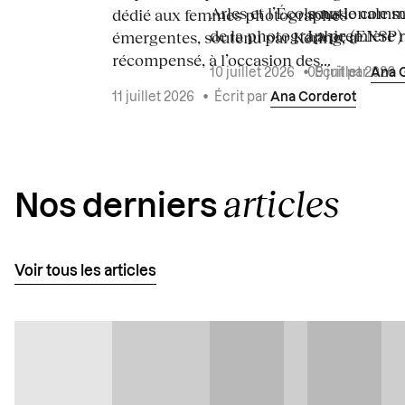
Arles et l’École nationale 
sous le commi
dédié aux femmes photographes
de la photographie (ENSP) l
La première ré
émergentes, soutenu par Kering, a
récompensé, à l’occasion des...
10 juillet 2026
•
Écrit par
Ana 
09 juillet 2026
11 juillet 2026
•
Écrit par
Ana Corderot
articles
Nos derniers
Voir tous les articles