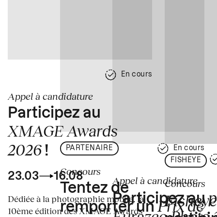
En cours
Appel à candidature
Participez au
XMAGE Awards
2026
!
PARTENAIRE
En cours
FISHEYE
Concours
23.03
16.08
Appel à candidature
Concours
Tentez de
p
Fisheye
Participez au
Dédiée à la photographie mobile, la
Prix de
remporter un
10ème édition des XMAGE Awards
Eurazeo Photo