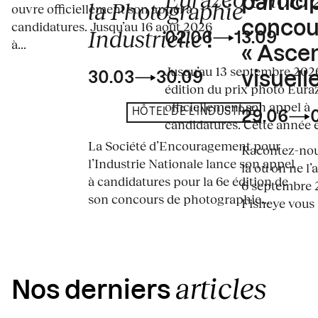
partici
la Photographie
ouvre officiellement son appel à
concou
candidatures. Jusqu’au 16 août 2026
Industrielle
02.06
13.09
!
à...
« Asce
Jusqu’au 13 septembre 2026
visuelle
30.03
30.09
édition du prix photo Eura
officiellement son appel à
HÔTEL DE L'INDUSTRIE
29.06
candidatures. Cette année en
La Société d’Encouragement pour
Racontez-nous
l’Industrie Nationale lance son appel
là où on ne l’
à candidatures pour la 6e édition de
6 septembre 2
son concours de photographie...
Fisheye vous i
articles
Nos derniers