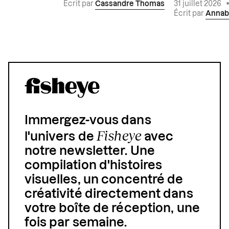
Écrit par
Cassandre Thomas
31 juillet 2026
Écrit par
Annab
Immergez-vous dans
Fisheye
l'univers de
avec
notre newsletter. Une
compilation d'histoires
visuelles, un concentré de
créativité directement dans
votre boîte de réception, une
fois par semaine.