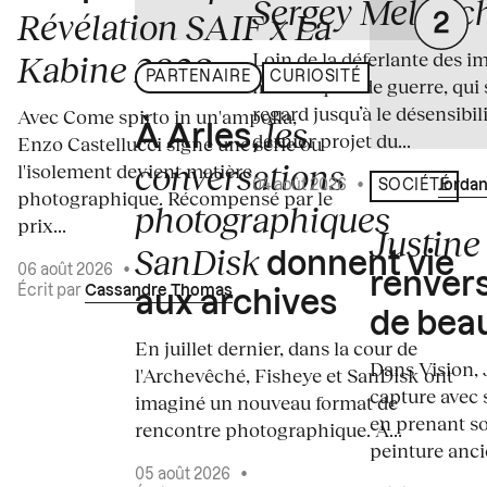
Sergey Melnitc
Révélation SAIF x La
Loin de la déferlante des i
Kabine 2026
PARTENAIRE
CURIOSITÉ
médiatiques de guerre, qui 
regard jusqu’à le désensibili
Avec Come spirto in un'ampolla,
les
À Arles,
dernier projet du...
Enzo Castellucci signe une série où
conversations
l'isolement devient matière
04 août 2026
•
Écrit par
Jordan
SOCIÉTÉ
photographique. Récompensé par le
photographiques
prix...
Justine 
SanDisk
donnent vie
06 août 2026
•
renvers
Écrit par
Cassandre Thomas
aux archives
de bea
En juillet dernier, dans la cour de
Dans Vision, 
l'Archevêché, Fisheye et SanDisk ont
capture avec s
imaginé un nouveau format de
en prenant so
rencontre photographique. À...
peinture ancie
05 août 2026
•