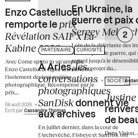
En Ukraine, la
Enzo Castellucci
guerre et paix
prix
remporte le
Sergey Melnitc
Révélation SAIF x La
Loin de la déferlante des i
Kabine 2026
PARTENAIRE
CURIOSITÉ
médiatiques de guerre, qui 
regard jusqu’à le désensibili
Avec Come spirto in un'ampolla,
les
À Arles,
dernier projet du...
Enzo Castellucci signe une série où
conversations
l'isolement devient matière
04 août 2026
•
Écrit par
Jordan
SOCIÉTÉ
photographique. Récompensé par le
photographiques
prix...
Justine 
SanDisk
donnent vie
06 août 2026
•
renvers
Écrit par
Cassandre Thomas
aux archives
de bea
En juillet dernier, dans la cour de
Dans Vision, 
l'Archevêché, Fisheye et SanDisk ont