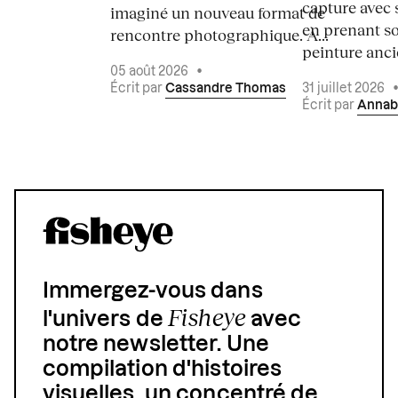
capture avec s
imaginé un nouveau format de
en prenant so
rencontre photographique. À...
peinture ancie
05 août 2026
•
Écrit par
Cassandre Thomas
31 juillet 2026
Écrit par
Annab
Immergez-vous dans
Fisheye
l'univers de
avec
notre newsletter. Une
compilation d'histoires
visuelles, un concentré de