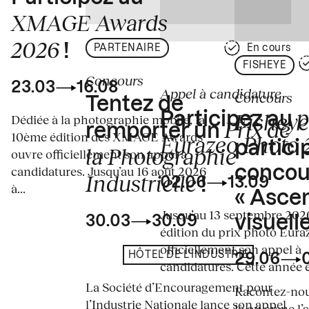
XMAGE Awards
2026
!
PARTENAIRE
En cours
FISHEYE
Concours
23.03
16.08
Appel à candidature
Concours
Tentez de
p
Fisheye
Participez au
Dédiée à la photographie mobile, la
Prix de
remporter un
10ème édition des XMAGE Awards
Eurazeo Photo
partici
la Photographie
ouvre officiellement son appel à
concou
candidatures. Jusqu’au 16 août 2026
Industrielle
02.06
13.09
!
à...
« Asce
Jusqu’au 13 septembre 2026
visuelle
30.03
30.09
édition du prix photo Eura
officiellement son appel à
HÔTEL DE L'INDUSTRIE
29.06
candidatures. Cette année en
La Société d’Encouragement pour
Racontez-nous
l’Industrie Nationale lance son appel
là où on ne l’