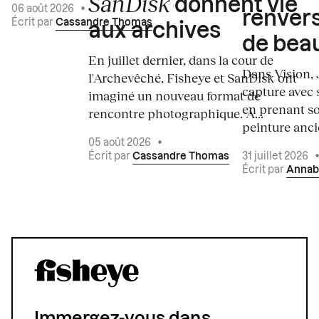
SanDisk
donnent vie
06 août 2026
•
renvers
Écrit par
Cassandre Thomas
aux archives
de bea
En juillet dernier, dans la cour de
Dans Vision, 
l'Archevêché, Fisheye et SanDisk ont
capture avec s
imaginé un nouveau format de
en prenant so
rencontre photographique. À...
peinture ancie
05 août 2026
•
Écrit par
Cassandre Thomas
31 juillet 2026
Écrit par
Annab