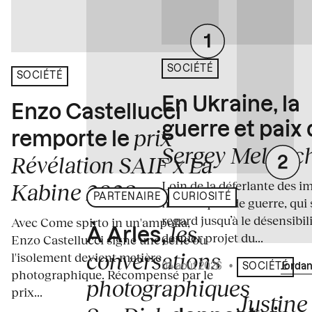
SOCIÉTÉ
SOCIÉTÉ
En Ukraine, la
Enzo Castellucci
guerre et paix
prix
remporte le
Sergey Melnitc
Révélation SAIF x La
Loin de la déferlante des i
Kabine 2026
PARTENAIRE
CURIOSITÉ
médiatiques de guerre, qui 
regard jusqu’à le désensibili
Avec Come spirto in un'ampolla,
les
À Arles,
dernier projet du...
Enzo Castellucci signe une série où
conversations
l'isolement devient matière
04 août 2026
•
Écrit par
Jordan
SOCIÉTÉ
photographique. Récompensé par le
photographiques
prix...
Justine 