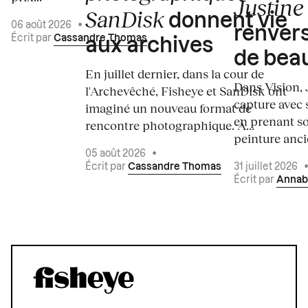
Justine 
SanDisk
donnent vie
06 août 2026
•
renvers
Écrit par
Cassandre Thomas
aux archives
de bea
En juillet dernier, dans la cour de
Dans Vision, 
l'Archevêché, Fisheye et SanDisk ont
capture avec s
imaginé un nouveau format de
en prenant so
rencontre photographique. À...
peinture ancie
05 août 2026
•
Écrit par
Cassandre Thomas
31 juillet 2026
Écrit par
Annab