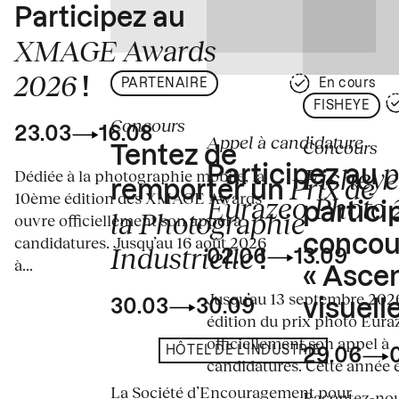
Participez au
XMAGE Awards
2026
!
PARTENAIRE
En cours
FISHEYE
Concours
23.03
16.08
Appel à candidature
Concours
Tentez de
p
Fisheye
Participez au
Dédiée à la photographie mobile, la
Prix de
remporter un
10ème édition des XMAGE Awards
Eurazeo Photo
partici
la Photographie
ouvre officiellement son appel à
concou
candidatures. Jusqu’au 16 août 2026
Industrielle
02.06
13.09
!
à...
« Asce
Jusqu’au 13 septembre 2026
visuelle
30.03
30.09
édition du prix photo Eura
officiellement son appel à
HÔTEL DE L'INDUSTRIE
29.06
candidatures. Cette année en
La Société d’Encouragement pour
Racontez-nous