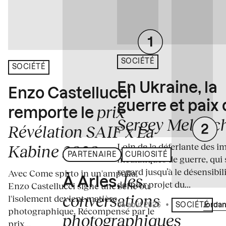
SOCIÉTÉ
SOCIÉTÉ
En Ukraine, la
Enzo Castellucci
guerre et paix
prix
remporte le
Sergey Melnitc
Révélation SAIF x La
Loin de la déferlante des i
Kabine 2026
PARTENAIRE
CURIOSITÉ
médiatiques de guerre, qui 
regard jusqu’à le désensibili
Avec Come spirto in un'ampolla,
les
À Arles,
dernier projet du...
Enzo Castellucci signe une série où
conversations
l'isolement devient matière
04 août 2026
•
Écrit par
Jordan
SOCIÉTÉ
photographique. Récompensé par le
photographiques
prix...