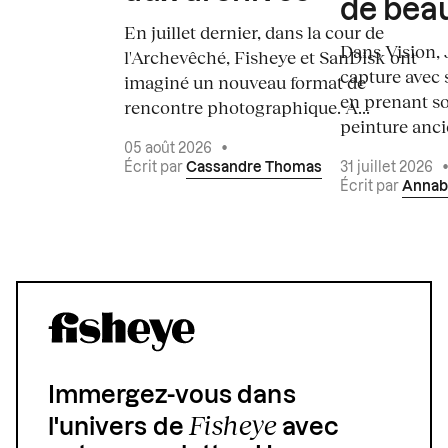
de bea
En juillet dernier, dans la cour de
Dans Vision, 
l'Archevêché, Fisheye et SanDisk ont
capture avec s
imaginé un nouveau format de
en prenant so
rencontre photographique. À...
peinture ancie
05 août 2026
•
Écrit par
Cassandre Thomas
31 juillet 2026
Écrit par
Annab
Immergez-vous dans
Fisheye
l'univers de
avec