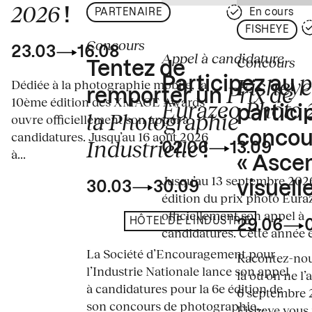
2026
!
PARTENAIRE
En cours
FISHEYE
Concours
23.03
16.08
Appel à candidature
Concours
Tentez de
p
Fisheye
Participez au
Dédiée à la photographie mobile, la
Prix de
remporter un
10ème édition des XMAGE Awards
Eurazeo Photo
partici
la Photographie
ouvre officiellement son appel à
concou
candidatures. Jusqu’au 16 août 2026
Industrielle
02.06
13.09
!
à...
« Asce
Jusqu’au 13 septembre 2026
visuelle
30.03
30.09
édition du prix photo Eura
officiellement son appel à
HÔTEL DE L'INDUSTRIE
29.06
candidatures. Cette année en
La Société d’Encouragement pour
Racontez-nous
l’Industrie Nationale lance son appel
là où on ne l’
à candidatures pour la 6e édition de
6 septembre 2
son concours de photographie...
Fisheye vous i