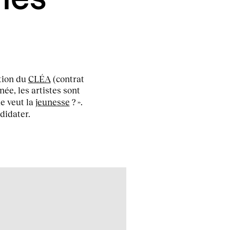
tion du
CLÉA
(contrat
née, les artistes sont
ue veut la
jeunesse
? ».
didater.