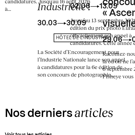
concou
candidatures. Jusqu’au 16 août 2026
Industrielle
02.06
13.09
!
à...
« Asce
Jusqu’au 13 septembre 2026
visuelle
30.03
30.09
édition du prix photo Eura
officiellement son appel à
HÔTEL DE L'INDUSTRIE
29.06
candidatures. Cette année en
La Société d’Encouragement pour
Racontez-nous
l’Industrie Nationale lance son appel
là où on ne l’
à candidatures pour la 6e édition de
6 septembre 2
son concours de photographie...
Fisheye vous i
articles
Nos derniers