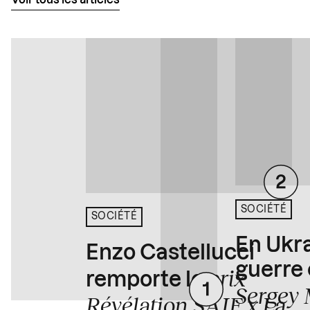
Voir tous les articles
SOCIÉTÉ
SOCIÉTÉ
En Ukra
Enzo Castellucci
guerre 
prix
remporte le
Sergey 
Révélation SAIF x La