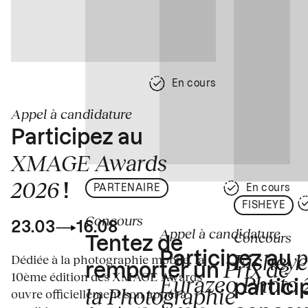
En cours
Appel à candidature
Participez au
XMAGE Awards
2026
!
PARTENAIRE
En cours
FISHEYE
Concours
23.03
16.08
Appel à candidature
Concours
Tentez de
p
Fisheye
Participez au
Dédiée à la photographie mobile, la
Prix de
remporter un
10ème édition des XMAGE Awards
Eurazeo Photo
partici
la Photographie
ouvre officiellement son appel à