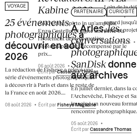
Loin de la dé
Kabine 2026
VOYAGE
PARTENAIRE
CURIOSITÉ
médiatiques d
25 événements
regard jusqu’à
Avec Come spirto in un'ampolla,
les
À Arles,
dernier projet
Enzo Castellucci signe une série où
photographiques
à
conversations
l'isolement devient matière
04 août 2026
découvrir en août
photographique. Récompensé par le
photographiqu
prix...
2026
SanDisk
donnen
06 août 2026
•
La rédaction de Fisheye a relevé une
Écrit par
Cassandre Thomas
aux archives
série d'événements photographiques
à découvrir à Paris et dans le reste de
En juillet dernier, dans la c
la France en août 2026....
l'Archevêché, Fisheye et S
imaginé un nouveau forma
08 août 2026
•
Écrit par
Fisheye Magazine
rencontre photographique. 
05 août 2026
•
Écrit par
Cassandre Thomas