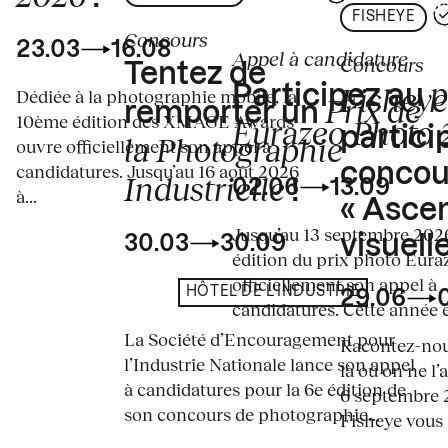
FISHEYE
Concours
23.03
16.08
Appel à candidature
Concours
Tentez de
p
Fisheye
Participez au
Dédiée à la photographie mobile, la
Prix de
remporter un
10ème édition des XMAGE Awards
Eurazeo Photo
partici
la Photographie
ouvre officiellement son appel à
concou
candidatures. Jusqu’au 16 août 2026
Industrielle
02.06
13.09
!
à...
« Asce
Jusqu’au 13 septembre 2026
visuelle
30.03
30.09
édition du prix photo Eura
officiellement son appel à
HÔTEL DE L'INDUSTRIE
29.06
candidatures. Cette année en
La Société d’Encouragement pour
Racontez-nous
l’Industrie Nationale lance son appel
là où on ne l’
à candidatures pour la 6e édition de
6 septembre 2
son concours de photographie...
Fisheye vous i