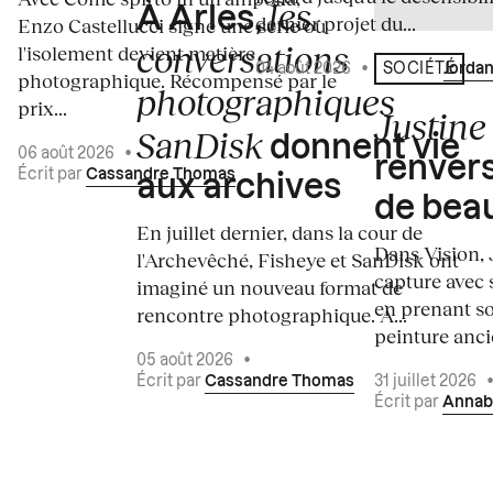
les
À Arles,
dernier projet du...
Enzo Castellucci signe une série où
conversations
l'isolement devient matière
04 août 2026
•
Écrit par
Jordan
SOCIÉTÉ
photographique. Récompensé par le
photographiques
prix...
Justine 
SanDisk
donnent vie
06 août 2026
•
renvers
Écrit par
Cassandre Thomas
aux archives
de bea
En juillet dernier, dans la cour de
Dans Vision, 
l'Archevêché, Fisheye et SanDisk ont
capture avec s
imaginé un nouveau format de
en prenant so
rencontre photographique. À...
peinture ancie
05 août 2026
•
Écrit par
Cassandre Thomas
31 juillet 2026
Écrit par
Annab