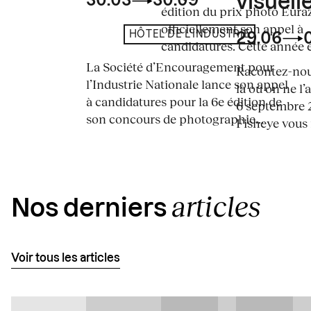
visuelle
30.03
30.09
édition du prix photo Eura
officiellement son appel à
HÔTEL DE L'INDUSTRIE
29.06
candidatures. Cette année en
La Société d’Encouragement pour
Racontez-nous
l’Industrie Nationale lance son appel
là où on ne l’
à candidatures pour la 6e édition de
6 septembre 2
son concours de photographie...
Fisheye vous i
articles
Nos derniers
Voir tous les articles