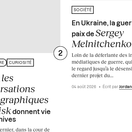
SOCIÉTÉ
En Ukraine, la guer
Sergey
paix de
Melnitchenko
Loin de la déferlante des 
médiatiques de guerre, qui
RE
CURIOSITÉ
le regard jusqu’à le désensi
les
dernier projet du...
,
rsations
04 août 2026
•
Écrit par
Jordan
graphiques
isk
donnent vie
hives
dernier, dans la cour de