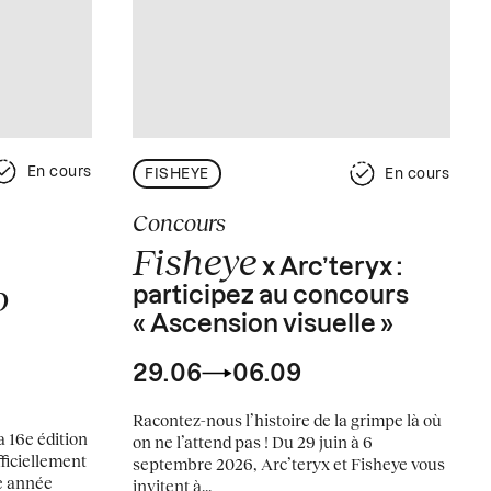
En cours
FISHEYE
En cours
Concours
Fisheye
x Arc’teryx :
o
participez au concours
« Ascension visuelle »
29.06
06.09
Racontez-nous l’histoire de la grimpe là où
 16e édition
on ne l’attend pas ! Du 29 juin à 6
ficiellement
septembre 2026, Arc’teryx et Fisheye vous
e année
invitent à...