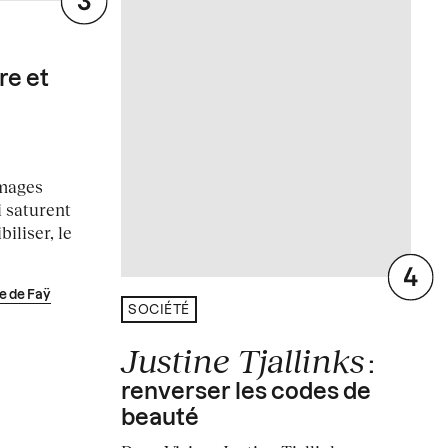
re et
images
 saturent
biliser, le
e de Faÿ
SOCIÉTÉ
Justine Tjallinks
:
renverser les codes de
beauté