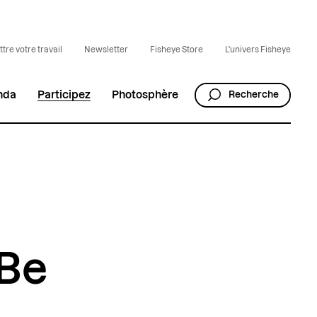
tre votre travail
Newsletter
Fisheye Store
L'univers Fisheye
nda
Participez
Photosphère
Recherche
 Be