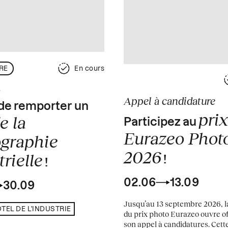
RE
En cours
s
Appel à candidature
de remporter un
prix
e la
Participez au
Eurazeo Phot
graphie
2026
rielle
!
!
02.06
13.09
30.09
Jusqu’au 13 septembre 2026, la
TEL DE L'INDUSTRIE
du prix photo Eurazeo ouvre of
son appel à candidatures. Cett