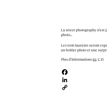
La street photography n’est 
photo…
Les trois lauréats seront ex
un
boîtier photo et une surp
Plus d’informations
ici
.
C.D.
Facebook
LinkedIn
Copy
Link