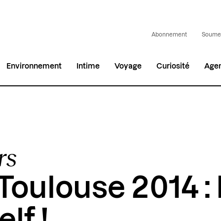
Abonnement
Soumet
Environnement
Intime
Voyage
Curiosité
Age
rs
oulouse 2014 :
lf !