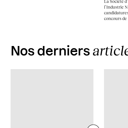
La Société 
l’Industrie 
candidatures
concours de 
articl
Nos derniers