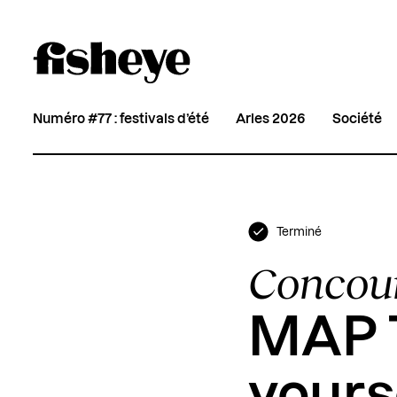
Numéro #77 : festivals d’été
Arles 2026
Société
Terminé
Concou
MAP T
yourse