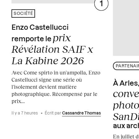
SOCIÉTÉ
Enzo Castellucci
prix
remporte le
Révélation SAIF x
La Kabine 2026
PARTENAI
Avec Come spirto in un'ampolla, Enzo
Castellucci signe une série où
À Arles
l'isolement devient matière
conve
photographique. Récompensé par le
prix...
photo
SanD
Il y a 7 heures
•
Écrit par
Cassandre Thomas
aux arc
En juillet 