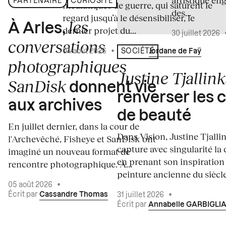
artistique en
PARTENAIRE
CURIOSITÉ
médiatiques de guerre, qui saturent le
des...
regard jusqu’à le désensibiliser, le
les
À Arles,
dernier projet du...
30 juillet 2026
conversations
04 août 2026
•
Écrit par
Jordane de Faÿ
SOCIÉTÉ
photographiques
Justine Tjallink
SanDisk
donnent vie
renverser les 
aux archives
de beauté
En juillet dernier, dans la cour de
Dans Vision, Justine Tjalli
l'Archevêché, Fisheye et SanDisk ont
capture avec singularité la 
imaginé un nouveau format de
en prenant son inspiration
rencontre photographique. À...
peinture ancienne du siècle.
05 août 2026
•
Écrit par
Cassandre Thomas
31 juillet 2026
•
Écrit par
Annabelle GARBIGLI