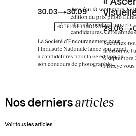
« Asce
Jusqu’au 13 septembre 2026
visuelle
30.03
30.09
édition du prix photo Eura
officiellement son appel à
HÔTEL DE L'INDUSTRIE
29.06
candidatures. Cette année en
La Société d’Encouragement pour
Racontez-nous
l’Industrie Nationale lance son appel
là où on ne l’
à candidatures pour la 6e édition de
6 septembre 2
son concours de photographie...
Fisheye vous i
articles
Nos derniers
Voir tous les articles