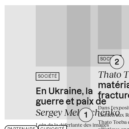
SOCIÉTÉ
Thato 
SOCIÉTÉ
matéria
En Ukraine, la
fractur
guerre et paix de
Dans l'expos
Sergey Melnitchenko
Lucifer, aux 
Thato Toeba 
Loin de la déferlante des images