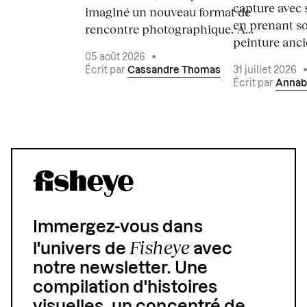
capture avec s
imaginé un nouveau format de
en prenant so
rencontre photographique. À...
peinture ancie
05 août 2026
•
Écrit par
Cassandre Thomas
31 juillet 2026
Écrit par
Annab
Immergez-vous dans
Fisheye
l'univers de
avec
notre newsletter. Une
compilation d'histoires
visuelles, un concentré de