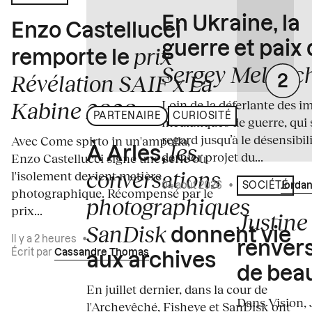
En Ukraine, la
Enzo Castellucci
guerre et paix
prix
remporte le
Sergey Melnitc
Révélation SAIF x La
Loin de la déferlante des i
Kabine 2026
PARTENAIRE
CURIOSITÉ
médiatiques de guerre, qui 
regard jusqu’à le désensibili
Avec Come spirto in un'ampolla,
les
À Arles,
dernier projet du...
Enzo Castellucci signe une série où
conversations
l'isolement devient matière
04 août 2026
•
Écrit par
Jordan
SOCIÉTÉ
photographique. Récompensé par le
photographiques
prix...
Justine 
SanDisk
donnent vie
Il y a 2 heures
•
renvers
Écrit par
Cassandre Thomas
aux archives
de bea
En juillet dernier, dans la cour de
Dans Vision, 
l'Archevêché, Fisheye et SanDisk ont