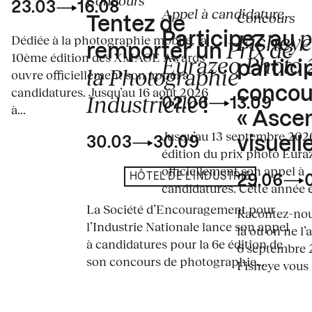
Concours
23.03
16.08
Appel à candidature
Concours
Tentez de
p
Fisheye
Participez au
Dédiée à la photographie mobile, la
Prix de
remporter un
10ème édition des XMAGE Awards
Eurazeo Photo
partici
la Photographie
ouvre officiellement son appel à
concou
candidatures. Jusqu’au 16 août 2026
Industrielle
02.06
13.09
!
à...
« Asce
Jusqu’au 13 septembre 2026
visuelle
30.03
30.09
édition du prix photo Eura
officiellement son appel à
HÔTEL DE L'INDUSTRIE
29.06
candidatures. Cette année en
La Société d’Encouragement pour
Racontez-nous
l’Industrie Nationale lance son appel
là où on ne l’
à candidatures pour la 6e édition de
6 septembre 2
son concours de photographie...
Fisheye vous i