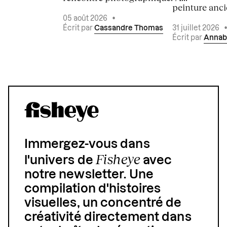
peinture ancie
05 août 2026
•
Écrit par
Cassandre Thomas
31 juillet 2026
Écrit par
Annab
Immergez-vous dans
Fisheye
l'univers de
avec
notre newsletter. Une
compilation d'histoires
visuelles, un concentré de
créativité directement dans