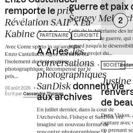
guerre et paix
prix
remporte le
Sergey Melnitc
Révélation SAIF x La
Loin de la déferlante des i
Kabine 2026
PARTENAIRE
CURIOSITÉ
médiatiques de guerre, qui 
regard jusqu’à le désensibili
Avec Come spirto in un'ampolla,
les
À Arles,
dernier projet du...
Enzo Castellucci signe une série où
conversations
l'isolement devient matière
04 août 2026
•
Écrit par
Jordan
SOCIÉTÉ
photographique. Récompensé par le
photographiques
prix...
Justine 
SanDisk
donnent vie
06 août 2026
•
renvers
Écrit par
Cassandre Thomas
aux archives
de bea
En juillet dernier, dans la cour de
Dans Vision, 
l'Archevêché, Fisheye et SanDisk ont
capture avec s
imaginé un nouveau format de
en prenant so
rencontre photographique. À...