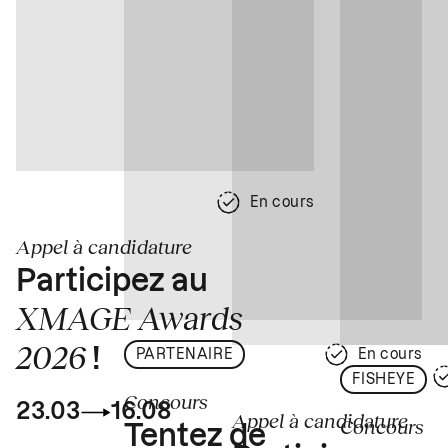
En cours
Appel à candidature
Participez au
XMAGE Awards
2026
!
PARTENAIRE
En cours
FISHEYE
Concours
23.03
16.08
Appel à candidature
Concours
Tentez de