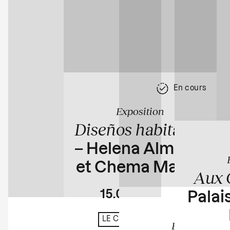
En cours
Exposition
Diseños habitados
– Helena Almeida
et Chema Madoz
Aux 
15.04
23.08
Palais
En cours
LE CHÂTEAU D'EAU
Exposition