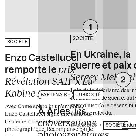
SOCIÉTÉ
SOCIÉTÉ
En Ukraine, la
Enzo Castellucci
guerre et paix
prix
remporte le
Sergey Melnitc
Révélation SAIF x La
Loin de la déferlante des i
Kabine 2026
PARTENAIRE
CURIOSITÉ
médiatiques de guerre, qui 
regard jusqu’à le désensibili
Avec Come spirto in un'ampolla,
les
À Arles,
dernier projet du...
Enzo Castellucci signe une série où
conversations
l'isolement devient matière
04 août 2026
•
Écrit par
Jordan
SOCIÉTÉ
photographique. Récompensé par le
photographiques