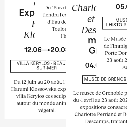
Exposition
Charlotte Per
05
Du 15 avril au 23 août 2026 se
Exposition de
tiendra l’exposition au Château
et Bernar
Harumi
d’Eau de l’espace La Tour à
MUSÉ
L'HISTOI
Descamps
Toulouse. Elle mettra à
Klossowska
l’honneur les...
Le Musée n
musée d
de l’immig
12.06
20.08
Grenobl
Porte Dor
23 août 
VILLA KÉRYLOS - BEAULIEU-
04.04
23.
Au
SUR-MER
MUSÉE DE GRENOB
Du 12 juin au 20 août, l'artiste
Harumi Klossowska expose à la
Le musée de Grenoble 
villa Kérylos ces sculptures
du 4 avril au 23 août 2
autour du monde animal et
expositions consacré
végétal.
Charlotte Perriand et 
Descamps, traitant.