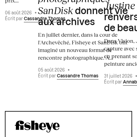
prix...
Justine 
SanDisk
donnent vie
06 août 2026
•
renvers
Écrit par
Cassandre Thomas
aux archives
de bea
En juillet dernier, dans la cour de
Dans Vision, 
l'Archevêché, Fisheye et SanDisk ont
capture avec s
imaginé un nouveau format de
en prenant so
rencontre photographique. À...
peinture ancie
05 août 2026
•
Écrit par
Cassandre Thomas
31 juillet 2026
Écrit par
Annab