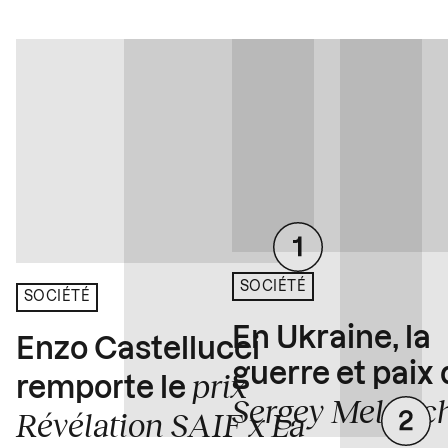
SOCIÉTÉ
SOCIÉTÉ
En Ukraine, la
Enzo Castellucci
guerre et paix
prix
remporte le
Sergey Melnitc
Révélation SAIF x La