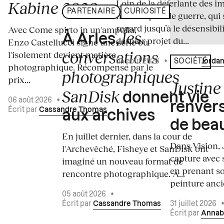
Loin de la déferlante des i
Kabine 2026
PARTENAIRE
CURIOSITÉ
médiatiques de guerre, qui 
regard jusqu’à le désensibili
Avec Come spirto in un'ampolla,
les
À Arles,
dernier projet du...
Enzo Castellucci signe une série où
conversations
l'isolement devient matière
04 août 2026
•
Écrit par
Jordan
SOCIÉTÉ
photographique. Récompensé par le
photographiques
prix...
Justine 
SanDisk
donnent vie
06 août 2026
•
renvers
Écrit par
Cassandre Thomas
aux archives
de bea
En juillet dernier, dans la cour de
Dans Vision, 
l'Archevêché, Fisheye et SanDisk ont
capture avec s
imaginé un nouveau format de
en prenant so
rencontre photographique. À...
peinture ancie
05 août 2026
•
Écrit par
Cassandre Thomas
31 juillet 2026
Écrit par
Annab