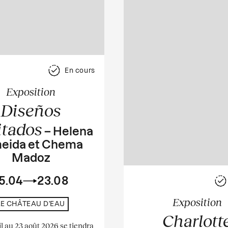
En cours
Exposition
Diseños
itados
– Helena
eida et Chema
Madoz
5.04
23.08
Exposition
LE CHÂTEAU D'EAU
Charlott
il au 23 août 2026 se tiendra