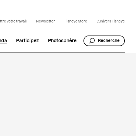
tre votre travail
Newsletter
Fisheye Store
L'univers Fisheye
nda
Participez
Photosphère
Recherche