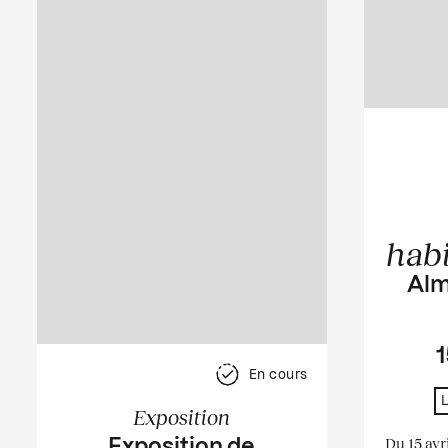
hab
Alm
1
En cours
Exposition
Du 15 avr
Exposition de