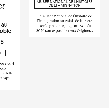
MUSÉE NATIONAL DE L'HISTOIRE
et
DE L'IMMIGRATION
Le Musée national de l’histoire de
l’immigration au Palais de la Porte
s
au
Dorée présente jusqu'au 23 août
2026 son exposition Aux Origines...
oble
08
LE
pose du 4
deux
Charlotte
scamps,