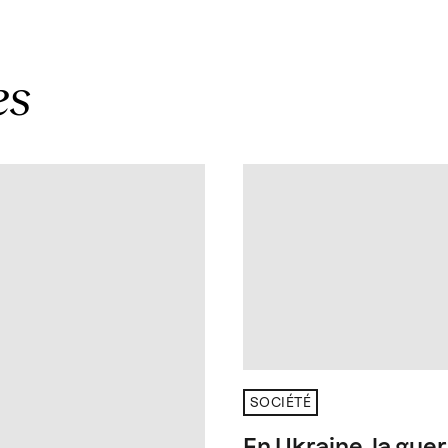
es
SOCIÉTÉ
En Ukraine, la guer