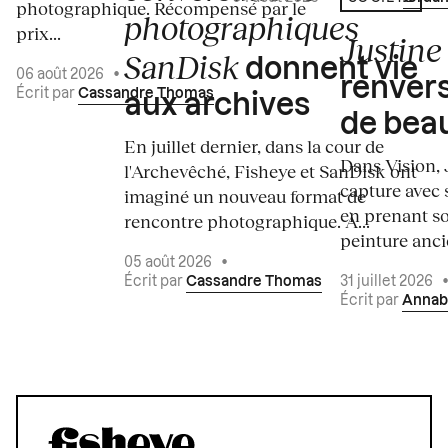
photographique. Récompensé par le
photographiques
prix...
Justine 
SanDisk
donnent vie
06 août 2026
•
renvers
Écrit par
Cassandre Thomas
aux archives
de bea
En juillet dernier, dans la cour de
Dans Vision, 
l'Archevêché, Fisheye et SanDisk ont
capture avec s
imaginé un nouveau format de
en prenant so
rencontre photographique. À...
peinture ancie
05 août 2026
•
Écrit par
Cassandre Thomas
31 juillet 2026
Écrit par
Annab