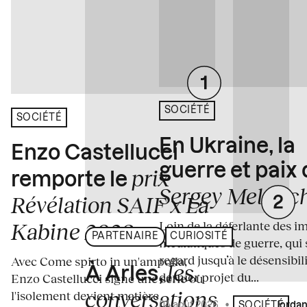
SOCIÉTÉ
SOCIÉTÉ
En Ukraine, la
Enzo Castellucci
guerre et paix
prix
remporte le
Sergey Melnitc
Révélation SAIF x La
Loin de la déferlante des i
Kabine 2026
PARTENAIRE
CURIOSITÉ
médiatiques de guerre, qui 
regard jusqu’à le désensibili
Avec Come spirto in un'ampolla,
les
À Arles,
dernier projet du...
Enzo Castellucci signe une série où
conversations
l'isolement devient matière
04 août 2026
•
Écrit par
Jordan
SOCIÉTÉ