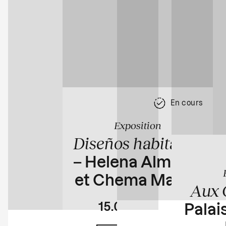
En cours
Exposition
Diseños habitados
– Helena Almeida
et Chema Madoz
Aux 
15.04
23.08
Palais
En cours