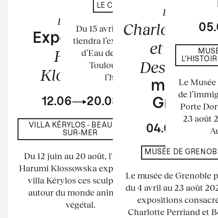
LE CHÂTEAU D'EAU
Exposition
Exposition
Charlotte Per
05
Du 15 avril au 23 août 2026 se
Exposition de
tiendra l’exposition au Château
et Bernar
Harumi
d’Eau de l’espace La Tour à
MUSÉ
L'HISTOI
Descamps
Toulouse. Elle mettra à
Klossowska
l’honneur les...
Le Musée n
musée d
de l’immig
12.06
20.08
Grenobl
Porte Dor
23 août 
VILLA KÉRYLOS - BEAULIEU-
04.04
23.
Au
SUR-MER
MUSÉE DE GRENOB
Du 12 juin au 20 août, l'artiste
Harumi Klossowska expose à la
Le musée de Grenoble 
villa Kérylos ces sculptures
du 4 avril au 23 août 2
autour du monde animal et
expositions consacré
végétal.
Charlotte Perriand et 