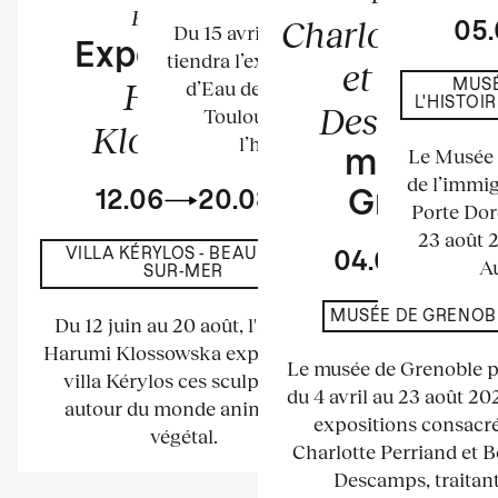
Exposition
Charlotte Per
05
Du 15 avril au 23 août 2026 se
Exposition de
tiendra l’exposition au Château
et Bernar
Harumi
d’Eau de l’espace La Tour à
MUSÉ
L'HISTOI
Descamps
Toulouse. Elle mettra à
Klossowska
l’honneur les...
Le Musée n
musée d
de l’immig
12.06
20.08
Grenobl
Porte Dor
23 août 
VILLA KÉRYLOS - BEAULIEU-
04.04
23.
Au
SUR-MER
MUSÉE DE GRENOB
Du 12 juin au 20 août, l'artiste
Harumi Klossowska expose à la
Le musée de Grenoble 
villa Kérylos ces sculptures
du 4 avril au 23 août 2
autour du monde animal et
expositions consacré
végétal.
Charlotte Perriand et 
Descamps, traitant.