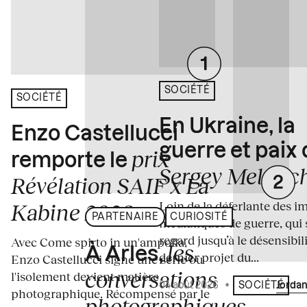
SOCIÉTÉ
SOCIÉTÉ
En Ukraine, la
Enzo Castellucci
guerre et paix
prix
remporte le
Sergey Melnitc
Révélation SAIF x La
Loin de la déferlante des i
Kabine 2026
PARTENAIRE
CURIOSITÉ
médiatiques de guerre, qui 
regard jusqu’à le désensibili
Avec Come spirto in un'ampolla,
les
À Arles,
dernier projet du...
Enzo Castellucci signe une série où
conversations
l'isolement devient matière
04 août 2026
•
Écrit par
Jordan
SOCIÉTÉ
photographique. Récompensé par le
photographiques