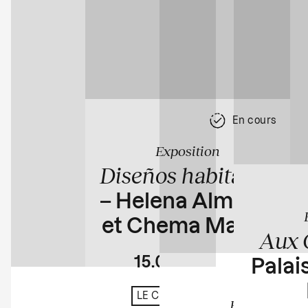
En cours
Exposition
Diseños habitados
– Helena Almeida
et Chema Madoz
Aux 
15.04
23.08
Palais
En cours
LE CHÂTEAU D'EAU
Exposition