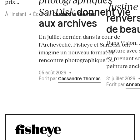
prix...
Justine 
SanDisk
donnent vie
À l'instant
•
Écrit par
Cassandre Thomas
renvers
aux archives
de bea
En juillet dernier, dans la cour de
Dans Vision, 
l'Archevêché, Fisheye et SanDisk ont
capture avec s
imaginé un nouveau format de
en prenant so
rencontre photographique. À...
peinture ancie
05 août 2026
•
Écrit par
Cassandre Thomas
31 juillet 2026
Écrit par
Annab