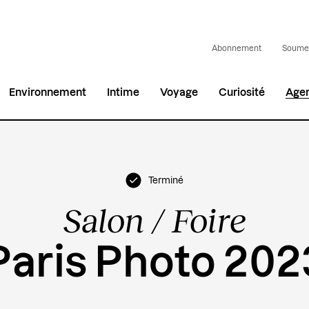
Abonnement
Soumet
Environnement
Intime
Voyage
Curiosité
Age
Terminé
Salon / Foire
Paris Photo 202