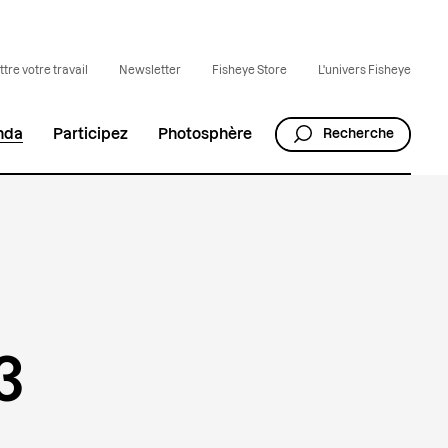
tre votre travail
Newsletter
Fisheye Store
L'univers Fisheye
nda
Participez
Photosphère
Recherche
3