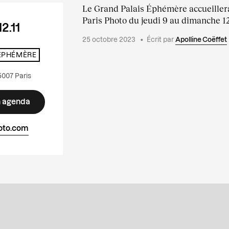
Le Grand Palais Éphémère accueillera
Paris Photo du jeudi 9 au dimanche 1
12.11
25 octobre 2023
•
Écrit par
Apolline Coëffet
ÉPHÉMÈRE
75007 Paris
n agenda
oto.com