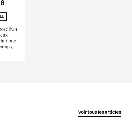
08
LE
pose du 4
deux
Charlotte
scamps,
Voir tous les articles