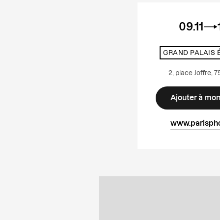
09.11
GRAND PALAIS 
2, place Joffre, 
Ajouter à mo
www.parisph