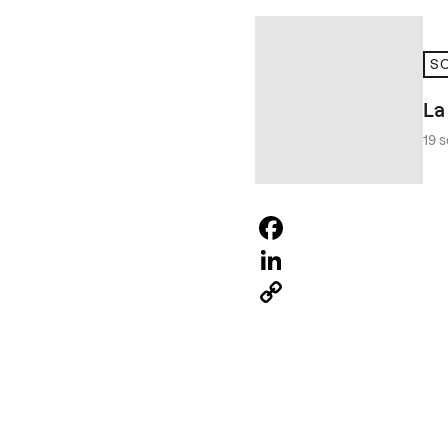
SO
La
19 
Facebook
LinkedIn
Copy
Link