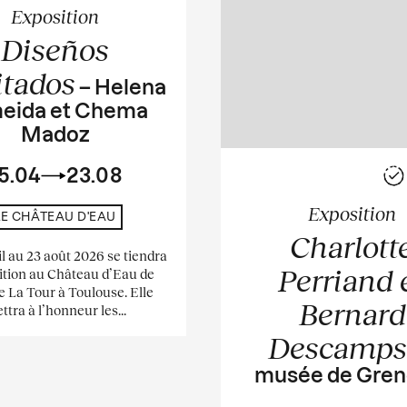
Exposition
Diseños
itados
– Helena
eida et Chema
Madoz
5.04
23.08
Exposition
LE CHÂTEAU D'EAU
Charlott
il au 23 août 2026 se tiendra
Perriand 
ition au Château d’Eau de
e La Tour à Toulouse. Elle
Bernard
ttra à l’honneur les...
Descamp
musée de Gren