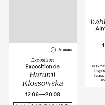
hab
Alm
1
En cours
Exposition
Du 15 avr
Exposition de
l’expos
Harumi
l’espac
me
Klossowska
12.06
20.08