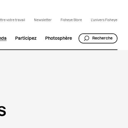
tre votre travail
Newsletter
Fisheye Store
L'univers Fisheye
nda
Participez
Photosphère
Recherche
s