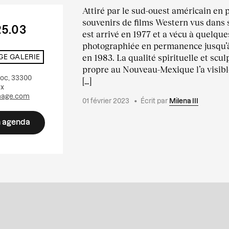
Attiré par le sud-ouest américain en 
souvenirs de films Western vus dans 
25.03
est arrivé en 1977 et a vécu à quelques
photographiée en permanence jusqu
en 1983. La qualité spirituelle et scul
GE GALERIE
propre au Nouveau-Mexique l’a visi
oc, 33300
[…]
ux
mage.com
01 février 2023
•
Écrit par
Milena III
n agenda