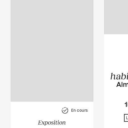
hab
Alm
1
En cours
Exposition