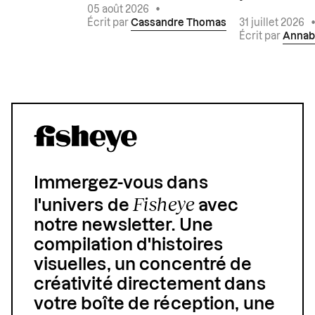
05 août 2026
•
Écrit par
Cassandre Thomas
31 juillet 2026
Écrit par
Annab
Immergez-vous dans
Fisheye
l'univers de
avec
notre newsletter. Une
compilation d'histoires
visuelles, un concentré de
créativité directement dans
votre boîte de réception, une