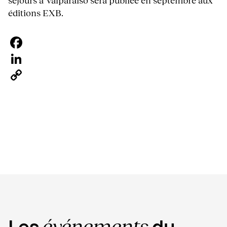
séjours à Valparaiso sera publiée en septembre aux
éditions EXB.
Facebook
LinkedIn
Copy
Link
événements