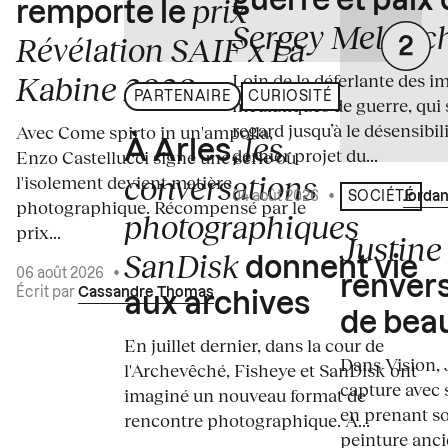
guerre et paix
prix
remporte le
Sergey Melnitc
Révélation SAIF x La
Loin de la déferlante des i
Kabine 2026
PARTENAIRE
CURIOSITÉ
médiatiques de guerre, qui 
regard jusqu’à le désensibili
Avec Come spirto in un'ampolla,
les
À Arles,
dernier projet du...
Enzo Castellucci signe une série où
conversations
l'isolement devient matière
04 août 2026
•
Écrit par
Jordan
SOCIÉTÉ
photographique. Récompensé par le
photographiques
prix...
Justine 
SanDisk
donnent vie
06 août 2026
•
renvers
Écrit par
Cassandre Thomas
aux archives
de bea
En juillet dernier, dans la cour de
Dans Vision, 
l'Archevêché, Fisheye et SanDisk ont
capture avec s
imaginé un nouveau format de
en prenant so
rencontre photographique. À...
peinture ancie