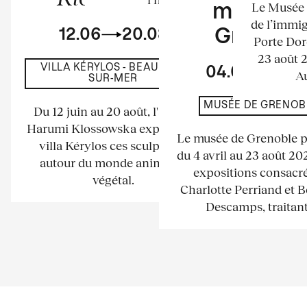
Le Musée n
musée d
de l’immig
12.06
20.08
Grenobl
Porte Dor
23 août 
VILLA KÉRYLOS - BEAULIEU-
04.04
23.
Au
SUR-MER
MUSÉE DE GRENOB
Du 12 juin au 20 août, l'artiste
Harumi Klossowska expose à la
Le musée de Grenoble 
villa Kérylos ces sculptures
du 4 avril au 23 août 2
autour du monde animal et
expositions consacré
végétal.
Charlotte Perriand et 
Descamps, traitant.