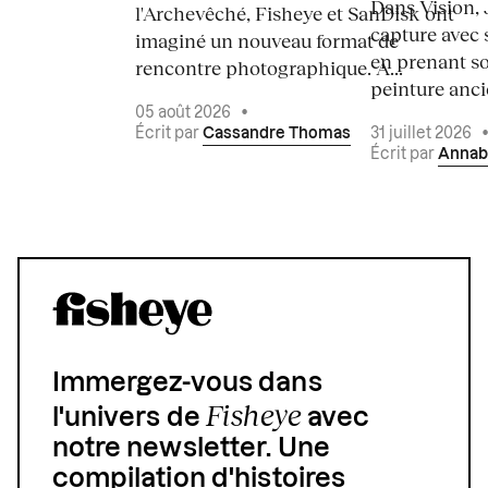
Dans Vision, 
l'Archevêché, Fisheye et SanDisk ont
capture avec s
imaginé un nouveau format de
en prenant so
rencontre photographique. À...
peinture ancie
05 août 2026
•
Écrit par
Cassandre Thomas
31 juillet 2026
Écrit par
Annab
Immergez-vous dans
Fisheye
l'univers de
avec
notre newsletter. Une
compilation d'histoires