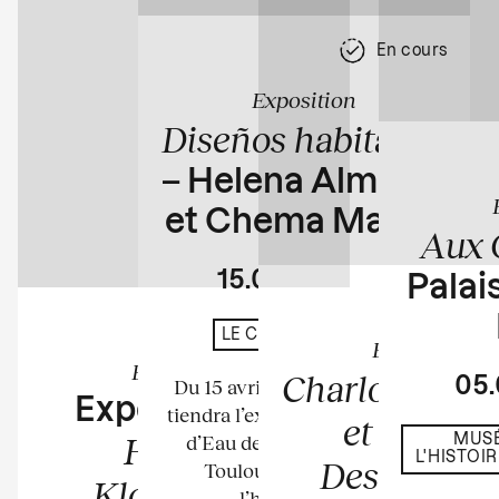
En cours
Exposition
Diseños habitados
– Helena Almeida
et Chema Madoz
Aux 
15.04
23.08
Palais
En cours
LE CHÂTEAU D'EAU
Exposition
Exposition
Charlotte Per
05
Du 15 avril au 23 août 2026 se
Exposition de
tiendra l’exposition au Château
et Bernar
Harumi
d’Eau de l’espace La Tour à
MUSÉ
L'HISTOI
Descamps
Toulouse. Elle mettra à
Klossowska
l’honneur les...