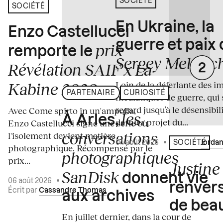
SOCIÉTÉ
SOCIÉTÉ
En Ukraine, la
Enzo Castellucci
guerre et paix
prix
remporte le
Sergey Melnitc
Révélation SAIF x La
Loin de la déferlante des i
Kabine 2026
PARTENAIRE
CURIOSITÉ
médiatiques de guerre, qui 
regard jusqu’à le désensibili
Avec Come spirto in un'ampolla,
les
À Arles,
dernier projet du...
Enzo Castellucci signe une série où
conversations
l'isolement devient matière
04 août 2026
•
Écrit par
Jordan
SOCIÉTÉ
photographique. Récompensé par le
photographiques
prix...
Justine 
SanDisk
donnent vie
06 août 2026
•
renvers
Écrit par
Cassandre Thomas
aux archives
de bea
En juillet dernier, dans la cour de