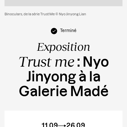
Binoculars, de la série Trust Me © Nyo Jinyong Lian
Terminé
Exposition
Trust me
: Nyo
Jinyong à la
Galerie Madé
11.09
26.09