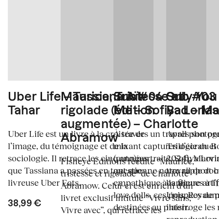
Uber Life – Tassiana Aït-
Maurice, Tristesse et
Sub #04 Only You
Sub #03 
Tahar
rigolade (édition
Me – Sofiya Lorias
Bad – Ma
augmentée) – Charlotte
Uber Life est un livre à la croisée de
À travers un travail photo
Après son pr
Abramow
l’image, du témoignage et de la
mixant captures d’écran et
Trilogie du B
sociologie. Il retrace les cinq années
(auto)portraits, Sofiya Lori
2024), Marvi
Fisheye Éditions réédite “Maurice,
que Tassiana a passées en tant que
questionne notre rapport 
travail de do
tristesse et rigolade” de Charlotte
livreuse Uber Eats.
empathique à la figure artif
banlieues à l’
Abramow. Celui-ci est enrichi d’un
love dolls, ces poupées de 
Unis, Royaume
livret exclusif intitulé “Vivre sans,
38,99 €
destinées au plaisir.
interroge le
Vivre avec”, qui retrace les
reproduction 