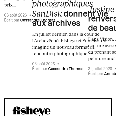
photographiques
prix...
Justine 
SanDisk
donnent vie
06 août 2026
•
renvers
Écrit par
Cassandre Thomas
aux archives
de bea
En juillet dernier, dans la cour de
Dans Vision, 
l'Archevêché, Fisheye et SanDisk ont
capture avec s
imaginé un nouveau format de
en prenant so
rencontre photographique. À...
peinture ancie
05 août 2026
•
Écrit par
Cassandre Thomas
31 juillet 2026
Écrit par
Annab