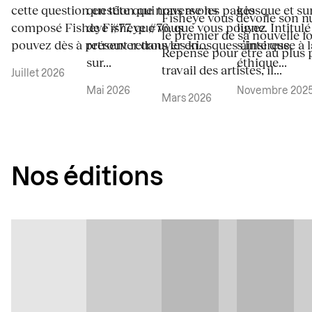
cette question en tête que nous avons
question qui traverse les pages
kiosque et su
Fisheye vous dévoile son n
composé Fisheye #77, que vous
de Fisheye #76, que vous pouvez
ligne. Intitul
le premier de sa nouvelle f
pouvez dès à présent retrouver en...
retrouver dans les kiosques ainsi que
s’intéresse à 
Repensé pour être au plus 
sur...
éthique...
travail des artistes, il...
Juillet 2026
Mai 2026
Novembre 202
Mars 2026
Nos éditions