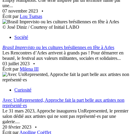
Empty Hamptons. Une série inspirée par un territoire hanté par
une...
07 novembre 2023
•
Écrit par
Lou Tsatsas
© José Diniz / Courtesy of Initial LABO
Société
Brasil Imprevisto
ou les cultures brésiliennes en fête à Arles
Les Rencontres d’Arles arrivent à grands pas ! Pour démarrer en
beauté, le festival aux valeurs militantes, sociales et solidaires...
03 juillet 2023
•
Écrit par
Milena III
Curiosité
Avec UnRepresented, Approche fait la part belle aux artistes non
représenté·es
Le 31 mars 2023, Approche inaugurera UnRepresented, le premier
salon dédié aux artistes qui ne sont pas représenté·es par une
galerie....
20 février 2023
•
Écrit par
Apolline Coëffet