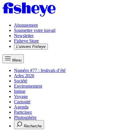
Abonnement
Soumettre votre travail
Newsletter
Fisheye Store
L'univers Fisheye
Menu
Numéro #77 : festivals d’été
Arles 2026
Société
Environnement
Intime
Voyage
Curiosité
Agenda
Participez
Photosphère
Recherche