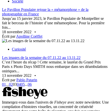
Société
Le Pavillon Populaire rejoue la « métamorphose » de la
photographie en France
Jusqu’au 15 janvier 2023, le Pavillon Populaire de Montpellier se
fait le berceau de l’histoire d’une métamorphose. Pour la première
fois...
18 novembre 2022
•
Écrit par
Apolline Coëffet
Curiosité
Les images de la semaine du 07.11.22 au 13.11.22
C’est l’heure du récap ! Cette semaine, le lauréat du Grand Prix
Paris x Photo Days SMITH nous embarque dans ses déambulations
oniriques...
13 novembre 2022
•
Écrit par
Pablo Patarin
01
...
02
03
04
05
...
06
Immergez-vous dans l'univers de
Fisheye
avec notre newsletter. Une
compilation d'histoires visuelles, un concentré de créativité