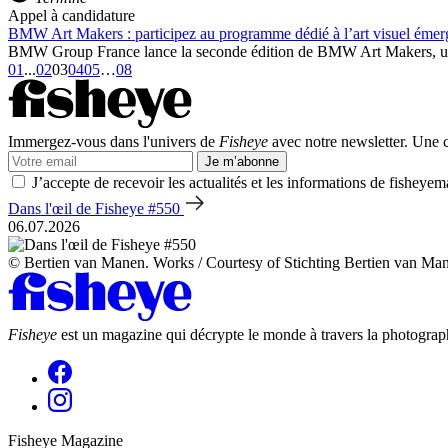
Appel à candidature
BMW Art Makers : participez au programme dédié à l’art visuel émer
BMW Group France lance la seconde édition de BMW Art Makers, un pr
01
...
02
03
04
05
…
08
Immergez-vous dans l'univers de
Fisheye
avec notre newsletter. Une co
Je m’abonne
J’accepte de recevoir les actualités et les informations de fisheyem
Dans l'œil de Fisheye #550
06.07.2026
© Bertien van Manen. Works / Courtesy of Stichting Bertien van Ma
Fisheye
est un magazine qui décrypte le monde à travers la photograph
Fisheye Magazine