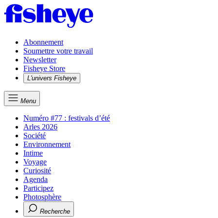
Abonnement
Soumettre votre travail
Newsletter
Fisheye Store
L'univers Fisheye
Menu
Numéro #77 : festivals d’été
Arles 2026
Société
Environnement
Intime
Voyage
Curiosité
Agenda
Participez
Photosphère
Recherche