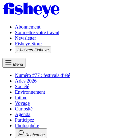
Abonnement
Soumettre votre travail
Newsletter
Fisheye Store
L'univers Fisheye
Menu
Numéro #77 : festivals d’été
Arles 2026
Société
Environnement
Intime
Voyage
Curiosité
Agenda
Participez
Photosphère
Recherche