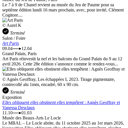
Le 7 à 9 de Chanel revient au musée du Jeu de Paume pour sa
septième édition lundi 16 mars prochain, avec, pour invité, Clément
Cogitore....
© Aurel K
Terminé
Salon / Foire
Art Paris
09.04
12.04
Grand Palais, Paris
Art Paris réinvestit la nef et les balcons du Grand Palais du 9 au 12
avril 2026. Cette 28e édition s’annonce comme le rendez-vous...
© Agnès Geoffray, Les échappées I, 2023. Tirage pigmentaire,
contrecollé alu 1mm, encadré, 60 x 90 cm.
Terminé
Exposition
Elles obliquent elles obstinent elles tempêtent
: Agnès Geoffray et
Vanessa Desclaux
11.10
01.03
Musée des Beaux-Arts Le Locle
Le MBAL – Le Locle abrite, du 11 octobre 2025 au 1er mars 2026,