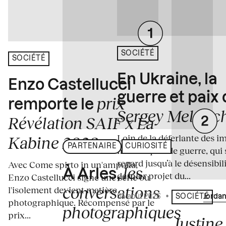
SOCIÉTÉ
SOCIÉTÉ
En Ukraine, la
Enzo Castellucci
guerre et paix
prix
remporte le
Sergey Melnitc
Révélation SAIF x La
Loin de la déferlante des i
Kabine 2026
PARTENAIRE
CURIOSITÉ
médiatiques de guerre, qui 
regard jusqu’à le désensibili
Avec Come spirto in un'ampolla,
les
À Arles,
dernier projet du...
Enzo Castellucci signe une série où
conversations
l'isolement devient matière
04 août 2026
•
Écrit par
Jordan
SOCIÉTÉ
photographique. Récompensé par le
photographiques
prix...
Justine 