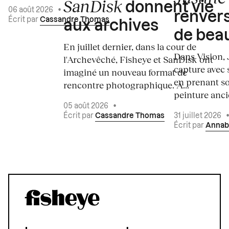
SanDisk
donnent vie
06 août 2026
•
renvers
Écrit par
Cassandre Thomas
aux archives
de bea
En juillet dernier, dans la cour de
Dans Vision, 
l'Archevêché, Fisheye et SanDisk ont
capture avec s
imaginé un nouveau format de
en prenant so
rencontre photographique. À...
peinture ancie
05 août 2026
•
Écrit par
Cassandre Thomas
31 juillet 2026
Écrit par
Annab